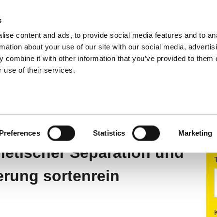
s
ise content and ads, to provide social media features and to an
tiersysteme
Anwendungsbereiche
Services
rmation about your use of our site with our social media, advertis
 combine it with other information that you’ve provided to them o
 use of their services.
s Recycling
Hohlglas Recycling
YCLING
Preferences
Statistics
Marketing
netischer Separation und
erung sortenrein