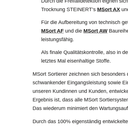
Durch die Freifalldetektion eignen sic
Trocknung STEINERT’s
MSort AX
un
Für die Aufbereitung von technisch g
MSort AF
und die
MSort AW
Baureihe
leistungsfähig.
Als finale Qualitätskontrolle, also in
letztes Mal eisenhaltige Stoffe.
MSort Sortierer zeichnen sich besonders d
schwankender Eingangsleistung sowie Ei
unseren Kundinnen und Kunden, entwickeln
Ergebnis ist, dass alle MSort Sortiersys
Das wiederum minimiert den Wartungsauf
Durch das 100% eigenständig entwickelt