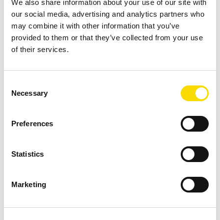
We also share information about your use of our site with
our social media, advertising and analytics partners who
Finden Sie Ihren Ansprechpartner
may combine it with other information that you’ve
provided to them or that they’ve collected from your use
Thema *
of their services.
Consent
Necessary
Selection
Kontinent/Region *
Preferences
Land *
Statistics
Marketing