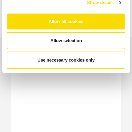
Show details
Allow all cookies
Allow selection
Anwendungsgebiete
BILDERGALERIE ÖFFNEN
Use necessary cookies only
Aufbereitung Bio-Abfall bis 350 mm