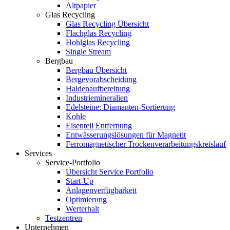
Altpapier
Glas Recycling
Glas Recycling Übersicht
Flachglas Recycling
Hohlglas Recycling
Single Stream
Bergbau
Bergbau Übersicht
Bergevorabscheidung
Haldenaufbereitung
Industriemineralien
Edelsteine: Diamanten-Sortierung
Kohle
Eisenteil Entfernung
Entwässerungslösungen für Magnetit
Ferromagnetischer Trockenverarbeitungskreislauf
Services
Service-Portfolio
Übersicht Service Portfolio
Start-Up
Anlagenverfügbarkeit
Optimierung
Werterhalt
Testzentren
Unternehmen