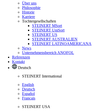
Über uns
Philosophie
Historie
Karriere
Tochtergesellschaften
STEINERT MSort
STEINERT UniSort
STEINERT US
STEINERT AUSTRALIEN
STEINERT LATINOAMERICANA
News
Unternehmensbereich ANOFOL
Referenzen
Kontakt
Deutsch
STEINERT International
English
Deutsch
Español
Français
STEINERT USA