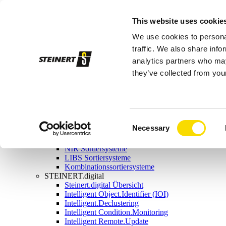
Sortiersysteme
This website uses cookie
Magnetabscheider
Magnetabscheider Übersicht
We use cookies to personal
Magnetbandrollen
Magnettrommeln
traffic. We also share info
Überbandmagnete
analytics partners who may
Aushebemagnete
they’ve collected from your
Wirbelstromscheider
Kombinationsscheider
Nassmagnetscheider
Sensorsortierung
Sensorsortierung Übersicht
Röntgensortiersysteme
Consent
Necessary
Induktionssortiersysteme
Selection
Farbsortiersysteme
NIR Sortiersysteme
LIBS Sortiersysteme
Kombinationssortiersysteme
STEINERT.digital
Steinert.digital Übersicht
Intelligent Object.Identifier (IOI)
Intelligent.Declustering
Intelligent Condition.Monitoring
Intelligent Remote.Update