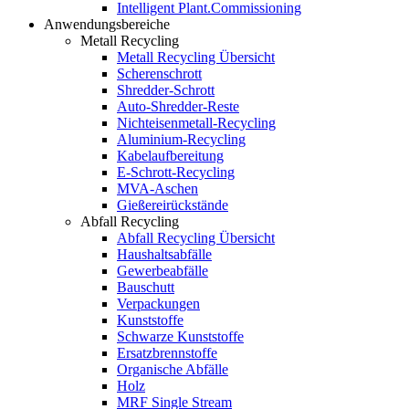
Intelligent Plant.Commissioning
Anwendungsbereiche
Metall Recycling
Metall Recycling Übersicht
Scherenschrott
Shredder-Schrott
Auto-Shredder-Reste
Nichteisenmetall-Recycling
Aluminium-Recycling
Kabelaufbereitung
E-Schrott-Recycling
MVA-Aschen
Gießereirückstände
Abfall Recycling
Abfall Recycling Übersicht
Haushaltsabfälle
Gewerbeabfälle
Bauschutt
Verpackungen
Kunststoffe
Schwarze Kunststoffe
Ersatzbrennstoffe
Organische Abfälle
Holz
MRF Single Stream