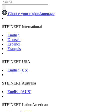
Choose your region/language
STEINERT International
English
Deutsch
Español
Français
STEINERT USA
English (US)
STEINERT Australia
English (AUS)
STEINERT LatinoAmericana