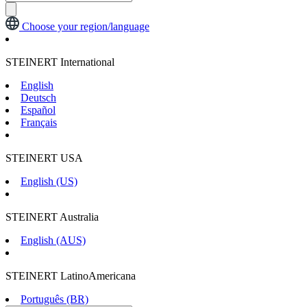
Choose your region/language
STEINERT International
English
Deutsch
Español
Français
STEINERT USA
English (US)
STEINERT Australia
English (AUS)
STEINERT LatinoAmericana
Português (BR)