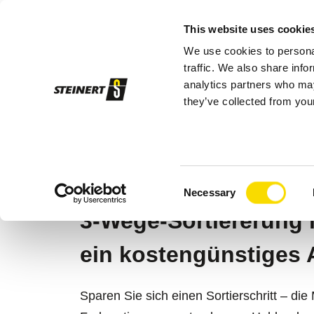
This website uses cookie
We use cookies to personal
Sor
traffic. We also share info
analytics partners who may
they’ve collected from your
STEINERT
Sortiersysteme
Sensorsor
MSORT® AW
Consent
Necessary
Selection
3-Wege-Sortiererung 
ein kostengünstiges 
Sparen Sie sich einen Sortierschritt – die 