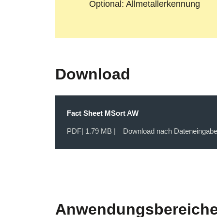
Optional: Allmetallerkennung
Download
Fact Sheet MSort AW
PDF
| 1.79 MB |
Download nach Dateneingab
Anwendungsbereich