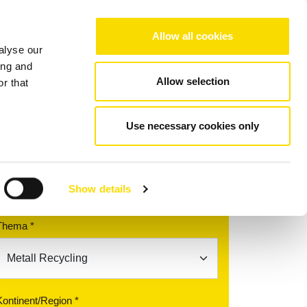
Choose your region/language
Allow all cookies
alyse our
Unternehmen
Referenzen
Kontakt
ing and
Allow selection
r that
Use necessary cookies only
Finden Sie Ihren
Ansprechpartner
Show details
Thema *
Kontinent/Region *