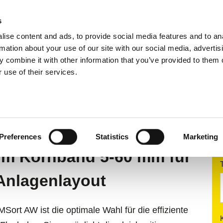
s
ise content and ads, to provide social media features and to an
tiersysteme
Anwendungsbereiche
Services
rmation about your use of our site with our social media, advertis
 combine it with other information that you’ve provided to them o
 use of their services.
tierung
Farbsortiersysteme
MSort AW
Preferences
Statistics
Marketing
im Kornband 5-60 mm für
Anlagenlayout
MSort AW ist die optimale Wahl für die effiziente