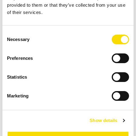
Zur Sortierung mittels NIR-Technik - Erkennung der
provided to them or that they’ve collected from your use
chemischen Zusammensetzung (hier bei
of their services.
Schüttgütern 3 - 25 mm)
Consent
ZUM PRODUKT
Necessary
Selection
Preferences
Statistics
Marketing
UniSort Finealyse®+
Leistungsgesteigerte Version des etablierten
Show details
Sensorsortiersystems UniSort Finealyse mit
Sensorfusion