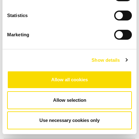
Wir analysieren Ihre Sortierprozesse und steigern die
Leistungsfähigkeit Ihrer Sortieranlage:
Statistics
+ Optimierung
Marketing
+ Remote-Wartung/-Optimierung
+ Beratung
Show details
+ Intelligent Condition.Monitoring
Allow all cookies
MEHR ERFAHREN
Allow selection
Use necessary cookies only