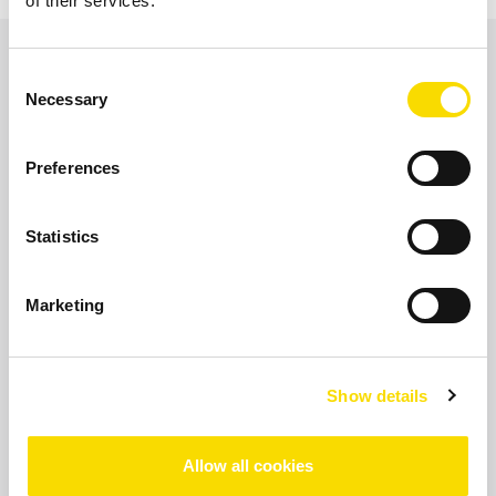
of their services.
Ámbitos de aplicación
ABRIR GALERÍA
Consent
Necessary
Selection
Extracción de impurezas (cerámica,
Preferences
piedras, porcelana)
Statistics
Marketing
Show details
Se
Allow all cookies