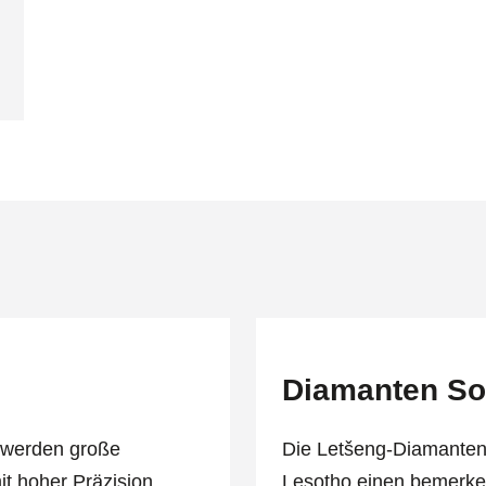
Diamanten Sor
k werden große
Die Letšeng-Diamantenm
t hoher Präzision
Lesotho einen bemerk