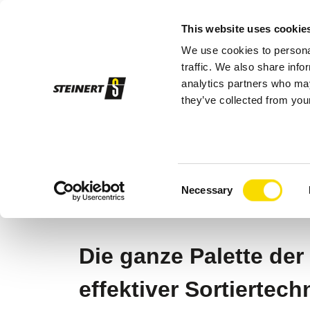
This website uses cookie
We use cookies to personal
Sor
traffic. We also share info
analytics partners who may
they’ve collected from your
STEINERT
Anwendungsbereiche
Ber
EDELSTEINE: D
Consent
SORTIERUNG
Necessary
Selection
Die ganze Palette de
effektiver Sortiertech