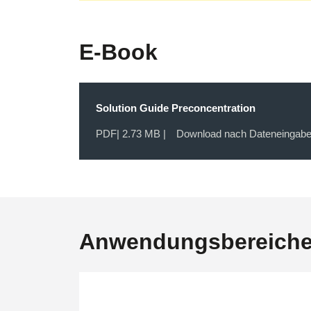
E-Book
Solution Guide Preconcentration
PDF
| 2.73 MB |
Download nach Dateneingab
Anwendungsbereich