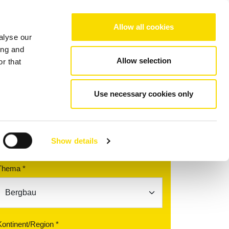
Choose your region/language
Allow all cookies
alyse our
Unternehmen
Referenzen
Kontakt
ing and
Allow selection
r that
Use necessary cookies only
Finden Sie Ihren
Ansprechpartner
Show details
Thema *
Kontinent/Region *