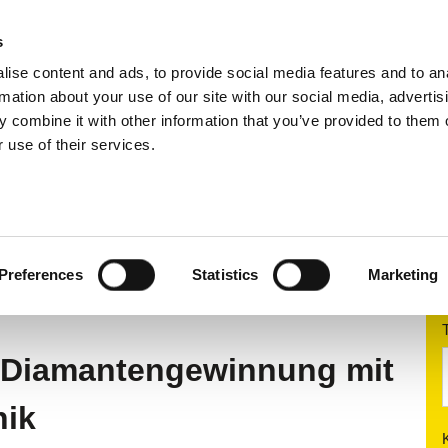
s
ise content and ads, to provide social media features and to an
tiersysteme
Anwendungsbereiche
Services
rmation about your use of our site with our social media, advertis
 combine it with other information that you’ve provided to them o
 use of their services.
gbau
Edelsteine: Diamanten-Sortierung
IAMANTEN-
Preferences
Statistics
Marketing
r Diamantengewinnung mit
nik