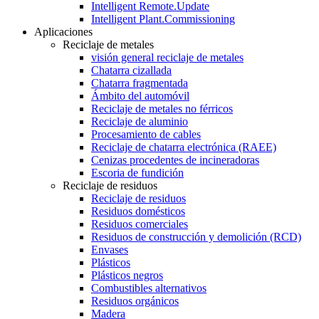
Intelligent Remote.Update
Intelligent Plant.Commissioning
Aplicaciones
Reciclaje de metales
visión general reciclaje de metales
Chatarra cizallada
Chatarra fragmentada
Ámbito del automóvil
Reciclaje de metales no férricos
Reciclaje de aluminio
Procesamiento de cables
Reciclaje de chatarra electrónica (RAEE)
Cenizas procedentes de incineradoras
Escoria de fundición
Reciclaje de residuos
Reciclaje de residuos
Residuos domésticos
Residuos comerciales
Residuos de construcción y demolición (RCD)
Envases
Plásticos
Plásticos negros
Combustibles alternativos
Residuos orgánicos
Madera