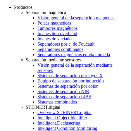
Productos
Separación magnética
Visión general de la separación magnética
Poleas magnéticas
Tambores magnéticos
Imanes tipo overband
Imanes de vaciado
Separadores por c. de Foucault
Separadores combinados
Separadores magnéticos en vía húmeda
Separación mediante sensores
Visión general de la separación mediante
sensores
Sistemas de separación por rayos X
Equipo de separación por inducción
Sistemas de separación por color
Sistemas de separación NIR
Sistemas de separación LIBS
Sistemas combinados
STEINERT.digital
Overview STEINERT.digital
Intelligent Object.Identifier
Intelligent.Declustering
Intelligent Condition.Monitoring