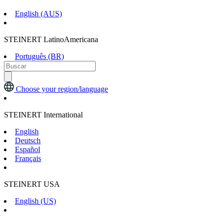
English (AUS)
STEINERT LatinoAmericana
Português (BR)
Choose your region/language
STEINERT International
English
Deutsch
Español
Français
STEINERT USA
English (US)