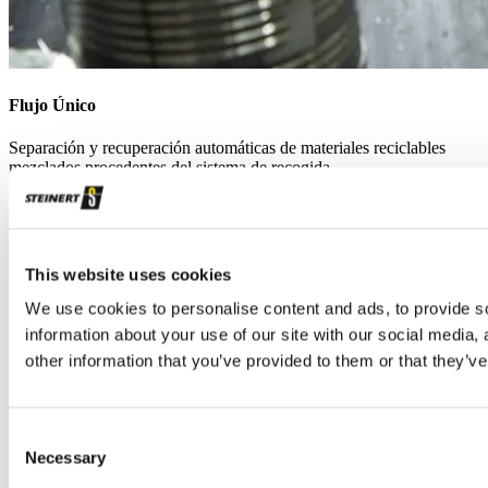
Flujo Único
Separación y recuperación automáticas de materiales reciclables
mezclados procedentes del sistema de recogida
Flujo Único
Certificados ISO
Acuerdo de calidad
This website uses cookies
Aviso Legal
Protección de datos
We use cookies to personalise content and ads, to provide so
Protección de los denunciantes
information about your use of our site with our social media,
other information that you’ve provided to them or that they’ve
Consent
Necessary
Selection