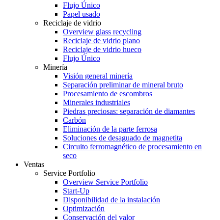
Flujo Único
Papel usado
Reciclaje de vidrio
Overview glass recycling
Reciclaje de vidrio plano
Reciclaje de vidrio hueco
Flujo Único
Minería
Visión general minería
Separación preliminar de mineral bruto
Procesamiento de escombros
Minerales industriales
Piedras preciosas: separación de diamantes
Carbón
Eliminación de la parte ferrosa
Soluciones de desaguado de magnetita
Circuito ferromagnético de procesamiento en
seco
Ventas
Service Portfolio
Overview Service Portfolio
Start-Up
Disponibilidad de la instalación
Optimización
Conservación del valor