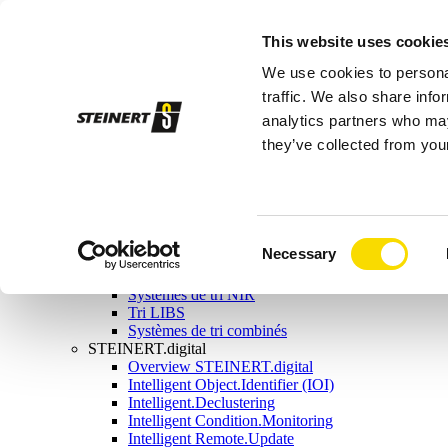
Aimants | Machine de tri par capteurs
This website uses cookie
Séparation magnétique
Aperçu de la séparation magnétique
We use cookies to personal
Poulies magnétiques
Tambours magnétiques
traffic. We also share info
Aimants overband
analytics partners who may
Aimants de levage
they’ve collected from your
Séparateurs à courants de Foucault
Séparateurs combinés
Séparateurs magnétiques à voie humide
Tri par capteurs
Aperçu du tri par capteurs
Systèmes de tri à rayons X
Consent
Necessary
Système de tri par induction
Selection
Systèmes de tri par couleurs
Systèmes de tri NIR
Tri LIBS
Systèmes de tri combinés
STEINERT.digital
Overview STEINERT.digital
Intelligent Object.Identifier (IOI)
Intelligent.Declustering
Intelligent Condition.Monitoring
Intelligent Remote.Update