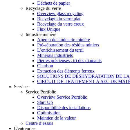
Déchets de papier
Recyclage du verre
Overview glass recycling
Recyclage du verre plat
Recyclage du verre creux
Flux Unique
Industrie minière
Aperçu de l'industrie minière
Pré-séparation des résidus miniers
L’enrichissement du terril
Minerais industriels
Pierres précieuses : tri des diamants
Charbon
Extraction des éléments ferreux
SOLUTIONS DE DÉSHYDRATATION DE L
CIRCUIT DE TRAITEMENT À SEC DE MA
Services
Service Portfolio
Overview Service Portfolio
Start-Up
Disponibilité des installations
Optimisation
Maintien de la valeur
Centre d’essais
L'entreprise