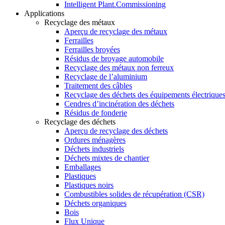
Intelligent Plant.Commissioning
Applications
Recyclage des métaux
Aperçu de recyclage des métaux
Ferrailles
Ferrailles broyées
Résidus de broyage automobile
Recyclage des métaux non ferreux
Recyclage de l’aluminium
Traitement des câbles
Recyclage des déchets des équipements électrique
Cendres d’incinération des déchets
Résidus de fonderie
Recyclage des déchets
Aperçu de recyclage des déchets
Ordures ménagères
Déchets industriels
Déchets mixtes de chantier
Emballages
Plastiques
Plastiques noirs
Combustibles solides de récupération (CSR)
Déchets organiques
Bois
Flux Unique