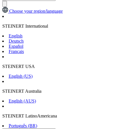
Choose your region/language
STEINERT International
English
Deutsch
Español
Français
STEINERT USA
English (US)
STEINERT Australia
English (AUS)
STEINERT LatinoAmericana
Português (BR)