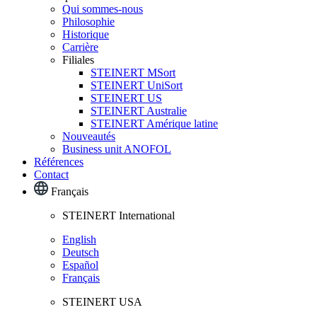
Qui sommes-nous
Philosophie
Historique
Carrière
Filiales
STEINERT MSort
STEINERT UniSort
STEINERT US
STEINERT Australie
STEINERT Amérique latine
Nouveautés
Business unit ANOFOL
Références
Contact
Français
STEINERT International
English
Deutsch
Español
Français
STEINERT USA