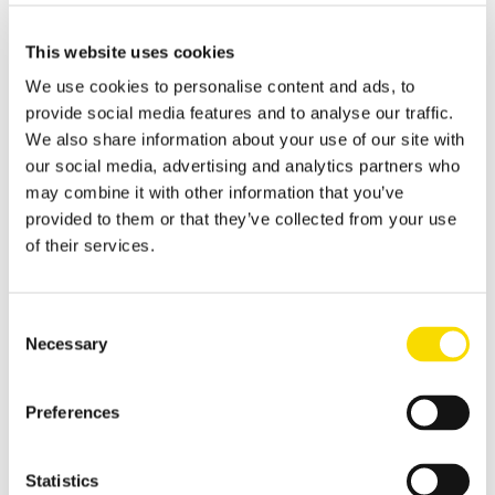
Schnelle Inbetriebnahme mit zentraler Spektrendatenbank
This website uses cookies
Anwendungsbereiche
Metall Recycling
We use cookies to personalise content and ads, to
provide social media features and to analyse our traffic.
Fortschritt beim Metallrecycling hat bei STEINERT Tradition
We also share information about your use of our site with
Abfall Recycling
our social media, advertising and analytics partners who
may combine it with other information that you’ve
Abfallsortierung - die passenden Lösungen für vielfältige
Anforderungen
provided to them or that they’ve collected from your use
of their services.
Glas Recycling
Sensorbasierte Glassortierung bis in den Feinkornbereich
Consent
Bergbau
Necessary
Selection
Unsere speziell für den Bergbau entwickelten Sortiergeräte
Metall Recycling Übersicht
Preferences
Innovative und sensorgestützte Lösungen für hohe
Sortiertiefen für ein effektives Metallrecycling
Statistics