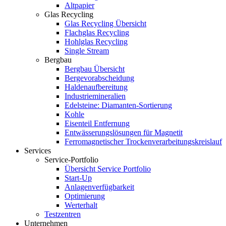
Altpapier
Glas Recycling
Glas Recycling Übersicht
Flachglas Recycling
Hohlglas Recycling
Single Stream
Bergbau
Bergbau Übersicht
Bergevorabscheidung
Haldenaufbereitung
Industriemineralien
Edelsteine: Diamanten-Sortierung
Kohle
Eisenteil Entfernung
Entwässerungslösungen für Magnetit
Ferromagnetischer Trockenverarbeitungskreislauf
Services
Service-Portfolio
Übersicht Service Portfolio
Start-Up
Anlagenverfügbarkeit
Optimierung
Werterhalt
Testzentren
Unternehmen