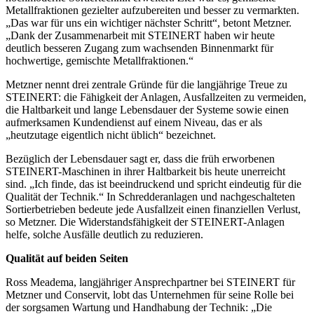
Metallfraktionen gezielter aufzubereiten und besser zu vermarkten.
„Das war für uns ein wichtiger nächster Schritt“, betont Metzner.
„Dank der Zusammenarbeit mit STEINERT haben wir heute
deutlich besseren Zugang zum wachsenden Binnenmarkt für
hochwertige, gemischte Metallfraktionen.“
Metzner nennt drei zentrale Gründe für die langjährige Treue zu
STEINERT: die Fähigkeit der Anlagen, Ausfallzeiten zu vermeiden,
die Haltbarkeit und lange Lebensdauer der Systeme sowie einen
aufmerksamen Kundendienst auf einem Niveau, das er als
„heutzutage eigentlich nicht üblich“ bezeichnet.
Bezüglich der Lebensdauer sagt er, dass die früh erworbenen
STEINERT-Maschinen in ihrer Haltbarkeit bis heute unerreicht
sind. „Ich finde, das ist beeindruckend und spricht eindeutig für die
Qualität der Technik.“ In Schredderanlagen und nachgeschalteten
Sortierbetrieben bedeute jede Ausfallzeit einen finanziellen Verlust,
so Metzner. Die Widerstandsfähigkeit der STEINERT-Anlagen
helfe, solche Ausfälle deutlich zu reduzieren.
Qualität auf beiden Seiten
Ross Meadema, langjähriger Ansprechpartner bei STEINERT für
Metzner und Conservit, lobt das Unternehmen für seine Rolle bei
der sorgsamen Wartung und Handhabung der Technik: „Die