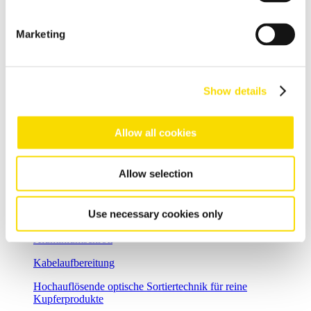
Scherenschrott
Stahlschrott clever aufwerten: mit gezielter magnetischer
Marketing
Aufreinigung
Shredder-Schrott
Shredder-Schrott sicher und effizient separieren
Show details
Auto-Shredder-Reste
Die Lösungen für ASR-Recycling
Allow all cookies
Nichteisenmetall-Recycling
Allow selection
Sortierung von Nichteisen-Metallen
Aluminium-Recycling
Use necessary cookies only
Effiziente Rückgewinnung und Qualitätsverbesserung von
Aluminiumschrott
Kabelaufbereitung
Hochauflösende optische Sortiertechnik für reine
Kupferprodukte