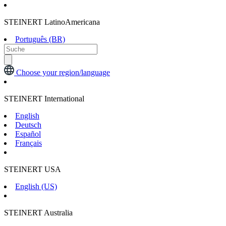
STEINERT LatinoAmericana
Português (BR)
Choose your region/language
STEINERT International
English
Deutsch
Español
Français
STEINERT USA
English (US)
STEINERT Australia