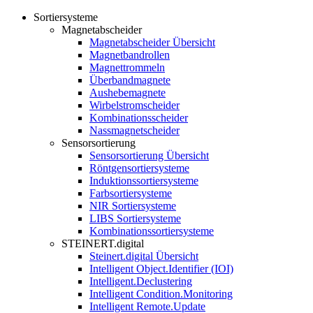
Sortiersysteme
Magnetabscheider
Magnetabscheider Übersicht
Magnetbandrollen
Magnettrommeln
Überbandmagnete
Aushebemagnete
Wirbelstromscheider
Kombinationsscheider
Nassmagnetscheider
Sensorsortierung
Sensorsortierung Übersicht
Röntgensortiersysteme
Induktionssortiersysteme
Farbsortiersysteme
NIR Sortiersysteme
LIBS Sortiersysteme
Kombinationssortiersysteme
STEINERT.digital
Steinert.digital Übersicht
Intelligent Object.Identifier (IOI)
Intelligent.Declustering
Intelligent Condition.Monitoring
Intelligent Remote.Update