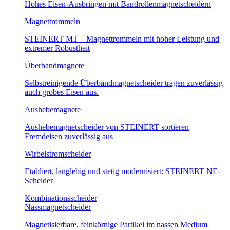
Hohes Eisen-Ausbringen mit Bandrollenmagnetscheidern
Magnettrommeln
STEINERT MT – Magnettrommeln mit hoher Leistung und
extremer Robustheit
Überbandmagnete
Selbstreinigende Überbandmagnetscheider tragen zuverlässig
auch grobes Eisen aus.
Aushebemagnete
Aushebemagnetscheider von STEINERT sortieren
Fremdeisen zuverlässig aus
Wirbelstromscheider
Etabliert, langlebig und stetig modernisiert: STEINERT NE-
Scheider
Kombinationsscheider
Nassmagnetscheider
Magnetisierbare, feinkörnige Partikel im nassen Medium