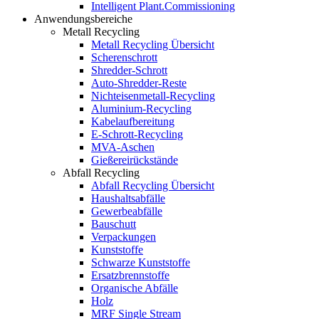
Intelligent Plant.Commissioning
Anwendungsbereiche
Metall Recycling
Metall Recycling Übersicht
Scherenschrott
Shredder-Schrott
Auto-Shredder-Reste
Nichteisenmetall-Recycling
Aluminium-Recycling
Kabelaufbereitung
E-Schrott-Recycling
MVA-Aschen
Gießereirückstände
Abfall Recycling
Abfall Recycling Übersicht
Haushaltsabfälle
Gewerbeabfälle
Bauschutt
Verpackungen
Kunststoffe
Schwarze Kunststoffe
Ersatzbrennstoffe
Organische Abfälle
Holz
MRF Single Stream