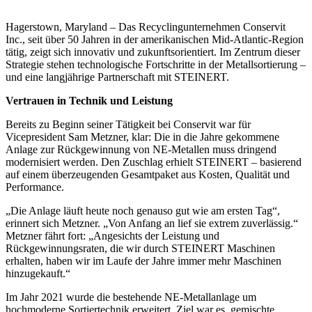
Hagerstown, Maryland – Das Recyclingunternehmen Conservit
Inc., seit über 50 Jahren in der amerikanischen Mid-Atlantic-Region
tätig, zeigt sich innovativ und zukunftsorientiert. Im Zentrum dieser
Strategie stehen technologische Fortschritte in der Metallsortierung –
und eine langjährige Partnerschaft mit STEINERT.
Vertrauen in Technik und Leistung
Bereits zu Beginn seiner Tätigkeit bei Conservit war für
Vicepresident Sam Metzner, klar: Die in die Jahre gekommene
Anlage zur Rückgewinnung von NE-Metallen muss dringend
modernisiert werden. Den Zuschlag erhielt STEINERT – basierend
auf einem überzeugenden Gesamtpaket aus Kosten, Qualität und
Performance.
„Die Anlage läuft heute noch genauso gut wie am ersten Tag“,
erinnert sich Metzner. „Von Anfang an lief sie extrem zuverlässig.“
Metzner fährt fort: „Angesichts der Leistung und
Rückgewinnungsraten, die wir durch STEINERT Maschinen
erhalten, haben wir im Laufe der Jahre immer mehr Maschinen
hinzugekauft.“
Im Jahr 2021 wurde die bestehende NE-Metallanlage um
hochmoderne Sortiertechnik erweitert. Ziel war es, gemischte