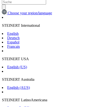
Choose your region/language
STEINERT International
English
Deutsch
Español
Français
STEINERT USA
English (US)
STEINERT Australia
English (AUS)
STEINERT LatinoAmericana