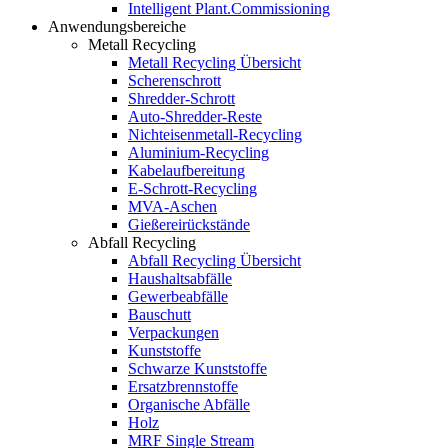
Intelligent Plant.Commissioning
Anwendungsbereiche
Metall Recycling
Metall Recycling Übersicht
Scherenschrott
Shredder-Schrott
Auto-Shredder-Reste
Nichteisenmetall-Recycling
Aluminium-Recycling
Kabelaufbereitung
E-Schrott-Recycling
MVA-Aschen
Gießereirückstände
Abfall Recycling
Abfall Recycling Übersicht
Haushaltsabfälle
Gewerbeabfälle
Bauschutt
Verpackungen
Kunststoffe
Schwarze Kunststoffe
Ersatzbrennstoffe
Organische Abfälle
Holz
MRF Single Stream