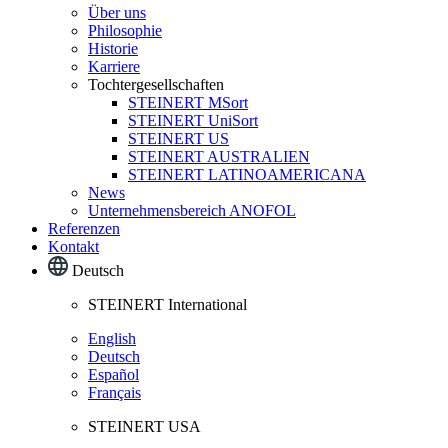
Über uns
Philosophie
Historie
Karriere
Tochtergesellschaften
STEINERT MSort
STEINERT UniSort
STEINERT US
STEINERT AUSTRALIEN
STEINERT LATINOAMERICANA
News
Unternehmensbereich ANOFOL
Referenzen
Kontakt
Deutsch
STEINERT International
English
Deutsch
Español
Français
STEINERT USA