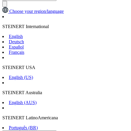
Choose your region/language
STEINERT International
English
Deutsch
Español
Français
STEINERT USA
English (US)
STEINERT Australia
English (AUS)
STEINERT LatinoAmericana
Português (BR)