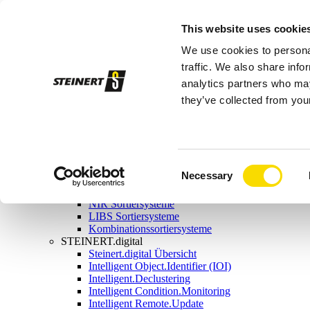
Sortiersysteme
This website uses cookie
Magnetabscheider
Magnetabscheider Übersicht
We use cookies to personal
Magnetbandrollen
Magnettrommeln
traffic. We also share info
Überbandmagnete
analytics partners who may
Aushebemagnete
they’ve collected from your
Wirbelstromscheider
Kombinationsscheider
Nassmagnetscheider
Sensorsortierung
Sensorsortierung Übersicht
Röntgensortiersysteme
Consent
Necessary
Induktionssortiersysteme
Selection
Farbsortiersysteme
NIR Sortiersysteme
LIBS Sortiersysteme
Kombinationssortiersysteme
STEINERT.digital
Steinert.digital Übersicht
Intelligent Object.Identifier (IOI)
Intelligent.Declustering
Intelligent Condition.Monitoring
Intelligent Remote.Update