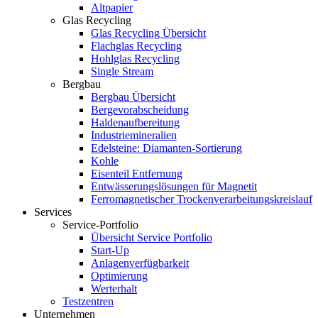
Altpapier
Glas Recycling
Glas Recycling Übersicht
Flachglas Recycling
Hohlglas Recycling
Single Stream
Bergbau
Bergbau Übersicht
Bergevorabscheidung
Haldenaufbereitung
Industriemineralien
Edelsteine: Diamanten-Sortierung
Kohle
Eisenteil Entfernung
Entwässerungslösungen für Magnetit
Ferromagnetischer Trockenverarbeitungskreislauf
Services
Service-Portfolio
Übersicht Service Portfolio
Start-Up
Anlagenverfügbarkeit
Optimierung
Werterhalt
Testzentren
Unternehmen