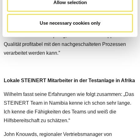
für uns sinnvoll ist. Das Ganze ist für uns ein profitables
Allow selection
Verfahren. Wir leiten das Material zu den XRT-Maschinen
und können so – allgemein gesprochen – die Qualität
Use necessary cookies only
unseres Eingangsmaterials verdoppeln. Dadurch entsteht
bei uns eine Wertschöpfung, da Material mit doppelter
Qualität profitabel mit den nachgeschalteten Prozessen
verarbeitet werden kann.”
Lokale STEINERT Mitarbeiter in der Testanlage in Afrika
Wilhelm fasst seine Erfahrungen wie folgt zusammen: „Das
STEINERT Team in Namibia kenne ich schon sehr lange.
Ich kenne die Fähigkeiten des Teams und weiß die
Hilfsbereitschaft zu schätzen.“
John Knouwds, regionaler Vertriebsmanager von