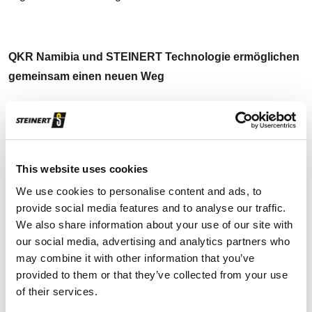
QKR Namibia und STEINERT Technologie ermöglichen
gemeinsam einen neuen Weg
Als sich die Gewinnspannen mit der Zeit reduzierten und
der Profit geringer wurde, begannen Wilhelm und sein
Team bei der Goldmine Navachab mit dem Einsatz einer
neuen Technologie im Bergbau: Sensorgestützte Sortierung
This website uses cookies
sollte das Golderz mit hohem Gehalt vom nutzlosen Berge-
We use cookies to personalise content and ads, to
Material abscheiden, um die nachfolgenden Prozesse zu
provide social media features and to analyse our traffic.
entlasten und Kosteneinsparungen zu ermöglichen.
We also share information about your use of our site with
our social media, advertising and analytics partners who
Das war vor sechs Jahren. Seit 2016 sind zwei STEINERT
may combine it with other information that you’ve
XSS T Röntgentransmissions-Sortiersysteme mit einer
provided to them or that they’ve collected from your use
of their services.
Gesamtleistung von 200 t/h installiert. Durch die