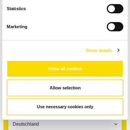
DOWNLOAD
Statistics
Marketing
Finden Sie Ihren Ansprechpartner
Thema *
Show details
Allow all cookies
Kontinent/Region *
Allow selection
Use necessary cookies only
Land *