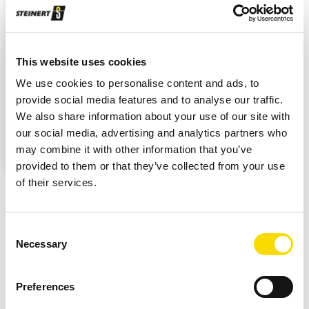
Anklicken ansehen und Ihre Einwilligung jederzeit
widerrufen.
This website uses cookies
YOUTUBE-INHALTE ANZEIGEN
We use cookies to personalise content and ads, to
provide social media features and to analyse our traffic.
Ich bin damit einverstanden, dass mir externe
We also share information about your use of our site with
Inhalte angezeigt werden. Dies bedeutet, dass
our social media, advertising and analytics partners who
personenbezogene Daten an Drittplattformen
may combine it with other information that you’ve
übermittelt werden können. Weitere Informationen
provided to them or that they’ve collected from your use
finden Sie in unserer Datenschutzrichtlinie.
of their services.
Downloads
Consent
Necessary
Selection
Fact Sheet STEINERT CanMaster
Preferences
PDF
| 1.82 MB |
Download nach Dateneingabe