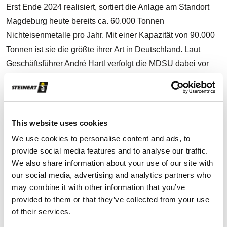
Erst Ende 2024 realisiert, sortiert die Anlage am Standort
Magdeburg heute bereits ca. 60.000 Tonnen
Nichteisenmetalle pro Jahr. Mit einer Kapazität von 90.000
Tonnen ist sie die größte ihrer Art in Deutschland. Laut
Geschäftsführer André Hartl verfolgt die MDSU dabei vor
allem das Ziel „das Maximum aus der Schlacke
herauszuholen“.
Die Anlage ist erst seit wenigen Wochen in Betrieb, doch
This website uses cookies
die Ergebnisse sprechen bereits für sich: In Qualität und
We use cookies to personalise content and ads, to
Quantität erreicht das gewonnene Metall eine
provide social media features and to analyse our traffic.
außergewöhnliche Reinheit. Möglich wird dies durch die
We also share information about your use of our site with
präzise Anpassung der Technologie an die Anforderungen
our social media, advertising and analytics partners who
der MDSU. Im Zentrum dieser Erfolgsgeschichte steht die
may combine it with other information that you’ve
enge Zusammenarbeit mit der STEINERT GmbH aus Köln,
provided to them or that they’ve collected from your use
of their services.
deren Sortiersysteme ein integraler Bestandteil der Anlage