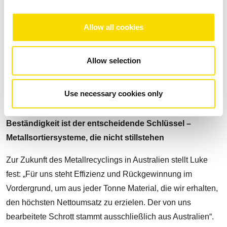
verarbeitet wird, erklärt Luke: „Im Vergleich zum Ausland
werden in Australien nicht so viele Autos oder Konsumgüter
Allow all cookies
hergestellt und somit verarbeiten wir überwiegend Post-
Consumer-Schrott. Der Schredder verarbeitet eine Menge
Allow selection
Material, das von Abfalldeponien und Schrottsammlern
stammt als auch ein paar Altfahrzeuge.“
Use necessary cookies only
Beständigkeit ist der entscheidende Schlüssel –
Metallsortiersysteme, die nicht stillstehen
Zur Zukunft des Metallrecyclings in Australien stellt Luke
fest: „Für uns steht Effizienz und Rückgewinnung im
Vordergrund, um aus jeder Tonne Material, die wir erhalten,
den höchsten Nettoumsatz zu erzielen. Der von uns
bearbeitete Schrott stammt ausschließlich aus Australien“.