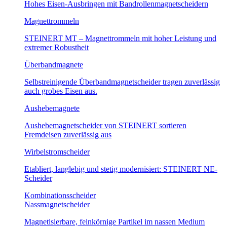
Hohes Eisen-Ausbringen mit Bandrollenmagnetscheidern
Magnettrommeln
STEINERT MT – Magnettrommeln mit hoher Leistung und
extremer Robustheit
Überbandmagnete
Selbstreinigende Überbandmagnetscheider tragen zuverlässig
auch grobes Eisen aus.
Aushebemagnete
Aushebemagnetscheider von STEINERT sortieren
Fremdeisen zuverlässig aus
Wirbelstromscheider
Etabliert, langlebig und stetig modernisiert: STEINERT NE-
Scheider
Kombinationsscheider
Nassmagnetscheider
Magnetisierbare, feinkörnige Partikel im nassen Medium