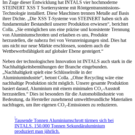
Im Zuge dieser Entwicklung hat INTALS vier hochmoderne
STEINERT XSS T Sortiersysteme mit Röntgentransmissions-
Technologie installiert. Diese Maschinen trennen Metalle auf Basis
ihrer Dichte. „Die XSS T-Systeme von STEINERT haben sich als
fundamentaler Bestandteil unserer Produktion erwiesen“, berichtet
Colla. „Sie ermöglichen uns eine präzise und konsistente Trennung
von Aluminiumschrotten und erlauben es uns, Produkte
herzustellen, die nahezu frei von Verunreinigungen sind. Dies hat
uns nicht nur neue Märkte erschlossen, sondern auch die
Wettbewerbsfähigkeit auf globaler Ebene gesteigert.“
Neben der technologischen Innovation ist INTALS auch stark in die
Nachhaltigkeitsbemühungen der Branche eingebunden.
„Nachhaltigkeit spielt eine Schlüsselrolle in der
Aluminiumindustrie“, betont Colla. „Ohne Recycling wäre eine
nachhaltige Produktion nicht möglich. Unsere gesamte Produktion
basiert darauf, Aluminium mit einem minimalen CO₂-Ausstoß
herzustellen.“ Dies ist besonders für die Automobilindustrie von
Bedeutung, da Hersteller zunehmend umweltfreundliche Materialien
nachfragen, um ihre eigenen CO₂-Emissionen zu reduzieren.
Tausende Tonnen Aluminiumschrott türmen sich bei
INTALS. 150.000 Tonnen Sekundäraluminium
produziert man jährlich.