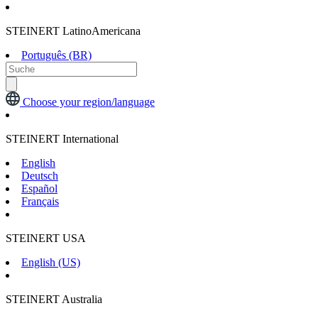
STEINERT LatinoAmericana
Português (BR)
Choose your region/language
STEINERT International
English
Deutsch
Español
Français
STEINERT USA
English (US)
STEINERT Australia