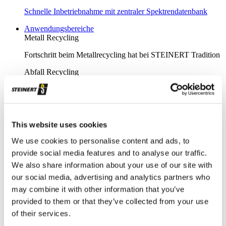
Schnelle Inbetriebnahme mit zentraler Spektrendatenbank
Anwendungsbereiche
Metall Recycling
Fortschritt beim Metallrecycling hat bei STEINERT Tradition
Abfall Recycling
Abfallsortierung - die passenden Lösungen für vielfältige
Anforderungen
Glas Recycling
This website uses cookies
Sensorbasierte Glassortierung bis in den Feinkornbereich
We use cookies to personalise content and ads, to
Bergbau
provide social media features and to analyse our traffic.
We also share information about your use of our site with
Unsere speziell für den Bergbau entwickelten Sortiergeräte
our social media, advertising and analytics partners who
Metall Recycling Übersicht
may combine it with other information that you’ve
Innovative und sensorgestützte Lösungen für hohe
provided to them or that they’ve collected from your use
Sortiertiefen für ein effektives Metallrecycling
of their services.