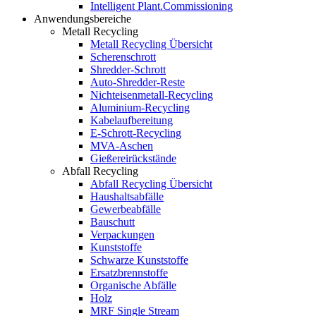
Intelligent Plant.Commissioning
Anwendungsbereiche
Metall Recycling
Metall Recycling Übersicht
Scherenschrott
Shredder-Schrott
Auto-Shredder-Reste
Nichteisenmetall-Recycling
Aluminium-Recycling
Kabelaufbereitung
E-Schrott-Recycling
MVA-Aschen
Gießereirückstände
Abfall Recycling
Abfall Recycling Übersicht
Haushaltsabfälle
Gewerbeabfälle
Bauschutt
Verpackungen
Kunststoffe
Schwarze Kunststoffe
Ersatzbrennstoffe
Organische Abfälle
Holz
MRF Single Stream