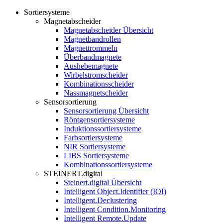
Sortiersysteme
Magnetabscheider
Magnetabscheider Übersicht
Magnetbandrollen
Magnettrommeln
Überbandmagnete
Aushebemagnete
Wirbelstromscheider
Kombinationsscheider
Nassmagnetscheider
Sensorsortierung
Sensorsortierung Übersicht
Röntgensortiersysteme
Induktionssortiersysteme
Farbsortiersysteme
NIR Sortiersysteme
LIBS Sortiersysteme
Kombinationssortiersysteme
STEINERT.digital
Steinert.digital Übersicht
Intelligent Object.Identifier (IOI)
Intelligent.Declustering
Intelligent Condition.Monitoring
Intelligent Remote.Update