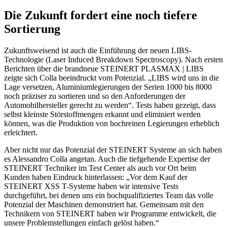
Die Zukunft fordert eine noch tiefere
Sortierung
Zukunftsweisend ist auch die Einführung der neuen LIBS-
Technologie (Laser Induced Breakdown Spectroscopy). Nach ersten
Berichten über die brandneue STEINERT PLASMAX | LIBS
zeigte sich Colla beeindruckt vom Potenzial. „LIBS wird uns in die
Lage versetzen, Aluminiumlegierungen der Serien 1000 bis 8000
noch präziser zu sortieren und so den Anforderungen der
Automobilhersteller gerecht zu werden“. Tests haben gezeigt, dass
selbst kleinste Störstoffmengen erkannt und eliminiert werden
können, was die Produktion von hochreinen Legierungen erheblich
erleichtert.
Aber nicht nur das Potenzial der STEINERT Systeme an sich haben
es Alessandro Colla angetan. Auch die tiefgehende Expertise der
STEINERT Techniker im Test Center als auch vor Ort beim
Kunden haben Eindruck hinterlassen: „Vor dem Kauf der
STEINERT XSS T-Systeme haben wir intensive Tests
durchgeführt, bei denen uns ein hochqualifiziertes Team das volle
Potenzial der Maschinen demonstriert hat. Gemeinsam mit den
Technikern von STEINERT haben wir Programme entwickelt, die
unsere Problemstellungen einfach gelöst haben.“