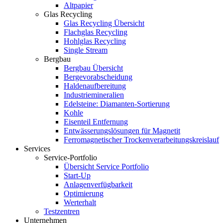
Altpapier
Glas Recycling
Glas Recycling Übersicht
Flachglas Recycling
Hohlglas Recycling
Single Stream
Bergbau
Bergbau Übersicht
Bergevorabscheidung
Haldenaufbereitung
Industriemineralien
Edelsteine: Diamanten-Sortierung
Kohle
Eisenteil Entfernung
Entwässerungslösungen für Magnetit
Ferromagnetischer Trockenverarbeitungskreislauf
Services
Service-Portfolio
Übersicht Service Portfolio
Start-Up
Anlagenverfügbarkeit
Optimierung
Werterhalt
Testzentren
Unternehmen