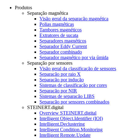
Produtos
Separação magnética
Visão geral da separação magnética
Polias magnéticas
Tambores magnéticos
Extratores de sucata
Separadores magnéticos
Separador Eddy Current
Separador combinado
Separador magnético por via úmida
Separação por sensores
Visão geral da classificação de sensores
Separação por raio X
Separação por indução
Sistemas de classificação por cores
Separação por NIR
Sistemas de separação LIBS
Separação por sensores combinados
STEINERT.digital
Overview STEINERT.digital
Intelligent Object.Identifier (IOI)
Intelligent.Declustering
Intelligent Condition.Monitoring
Intelligent Remote.Update