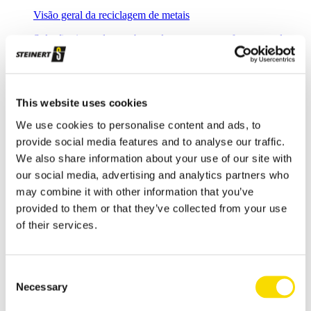
Visão geral da reciclagem de metais
Soluções inovadoras e baseadas em sensores fornecem alta
capacidade de separação, proporcionando uma reciclagem de
metais efetiva.
Sucata de aço
This website uses cookies
Valorização inteligente de sucata de aço, com limpeza
magnética direcionada
We use cookies to personalise content and ads, to
provide social media features and to analyse our traffic.
Sucata de shredder
We also share information about your use of our site with
Separar sucata de shredder com segurança e eficiência
our social media, advertising and analytics partners who
may combine it with other information that you’ve
Resíduos de shredder
provided to them or that they’ve collected from your use
As soluções para reciclagem de resíduos de shredder
of their services.
Reciclagem de metais não ferrosos
Classificação de metais não ferrosos
Consent
Necessary
Reciclagem de alumínio
Selection