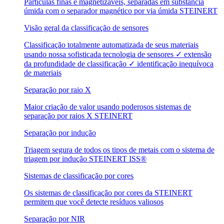
Partículas finas e magnetizáveis, separadas em substância
úmida com o separador magnético por via úmida STEINERT
Visão geral da classificação de sensores
Classificação totalmente automatizada de seus materiais
usando nossa sofisticada tecnologia de sensores ✓ extensão
da profundidade de classificação ✓ identificação inequívoca
de materiais
Separação por raio X
Maior criação de valor usando poderosos sistemas de
separação por raios X STEINERT
Separação por indução
Triagem segura de todos os tipos de metais com o sistema de
triagem por indução STEINERT ISS®
Sistemas de classificação por cores
Os sistemas de classificação por cores da STEINERT
permitem que você detecte resíduos valiosos
Separação por NIR