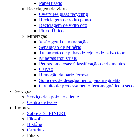
Papel usado
Reciclagem de vidro
Overview glass recycling
Reciclagem de vidro plano
Reciclagem de vidro oco
Fluxo Único
Mineração
Visão geral da mineração
Separação de Minério
Tratamento de pilhas de rejeito de baixo teor
Minerais industriais
Pedras preciosas: Classificação de diamantes
Carvão
Remoção da parte ferrosa
Soluções de desaguamento para magnetita
Circuito de processamento ferromagnético a seco
Serviços
Serviço de apoio ao cliente
Centro de testes
Empresa
Sobre a STEINERT
Filosofia
História
Carreiras
Filiais