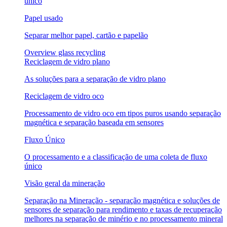
único
Papel usado
Separar melhor papel, cartão e papelão
Overview glass recycling
Reciclagem de vidro plano
As soluções para a separação de vidro plano
Reciclagem de vidro oco
Processamento de vidro oco em tipos puros usando separação
magnética e separação baseada em sensores
Fluxo Único
O processamento e a classificação de uma coleta de fluxo
único
Visão geral da mineração
Separação na Mineração - separação magnética e soluções de
sensores de separação para rendimento e taxas de recuperação
melhores na separação de minério e no processamento mineral