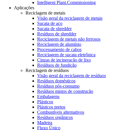
Intelligent Plant.Commissioning
Aplicações
Reciclagem de metais
Visão geral da reciclagem de metais
Sucata de aço
Sucata de shredder
Resíduos de shredder
Reciclagem de metais não ferrosos
Reciclagem de alumínio
Processamento de cabos
Reciclagem de sucata eletrônica
Cinzas de incineração de lixo
Resíduos de fundição
Reciclagem de resíduos
Visão geral da reciclagem de resíduos
Resíduos domésticos
Resíduos pós-consumo
Resíduos mistos de construção
Embalagens
Plásticos
Plásticos pretos
Combustíveis alternativos
Resíduos orgânicos
Madeira
Fluxo Único