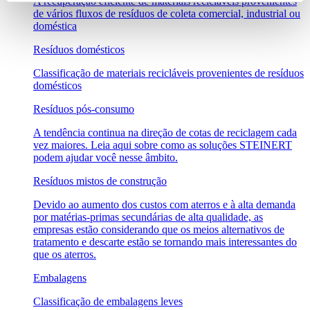
A recuperação eficiente de materiais recicláveis provenientes
de vários fluxos de resíduos de coleta comercial, industrial ou
doméstica
Resíduos domésticos
Classificação de materiais recicláveis provenientes de resíduos
domésticos
Resíduos pós-consumo
A tendência continua na direção de cotas de reciclagem cada
vez maiores. Leia aqui sobre como as soluções STEINERT
podem ajudar você nesse âmbito.
Resíduos mistos de construção
Devido ao aumento dos custos com aterros e à alta demanda
por matérias-primas secundárias de alta qualidade, as
empresas estão considerando que os meios alternativos de
tratamento e descarte estão se tornando mais interessantes do
que os aterros.
Embalagens
Classificação de embalagens leves