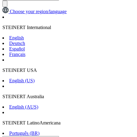
Choose your region/language
STEINERT International
English
Deutsch
Español
Français
STEINERT USA
English (US)
STEINERT Australia
English (AUS)
STEINERT LatinoAmericana
Português (BR)