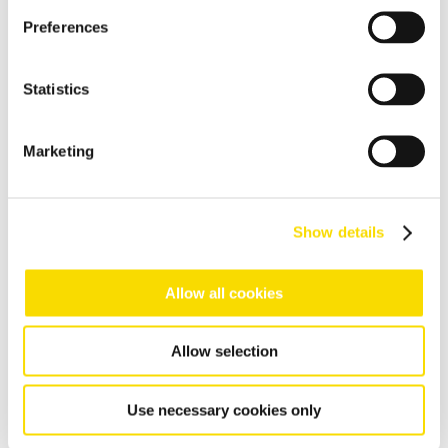
Recuperação eficaz e melhoria da qualidade das escórias de
alumínio
Preferences
Processamento de cabos
Tecnologia de classificação visual de alta resolução para
Statistics
produtos de cobre puro
Reciclagem de sucata eletrônica
Marketing
Soluções flexíveis de classificação para tarefas exigentes na
reciclagem de sucata eletrônica
Cinzas de incineração de lixo
Show details
Forte tecnologia de separação e classificação para o
tratamento de cinzas residuais de plantas de incineração de
Allow all cookies
resíduos domésticos
Resíduos de fundição
Allow selection
Valorizar e recuperar os resíduos de fundição de modo
rentável
Use necessary cookies only
Visão geral da reciclagem de resíduos