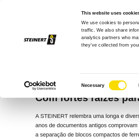
This website uses cookie
We use cookies to personal
Pro
traffic. We also share info
analytics partners who may
they’ve collected from your
STEINERT
Empresa
História
HISTÓRIA
Consent
Necessary
Selection
Com fortes raízes par
A STEINERT relembra uma longa e diversi
anos de documentos antigos comprovam su
a separação de blocos compactos de ferro 