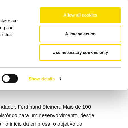
Choose your region/language
Allow all cookies
alyse our
resa
Referências
Contato
ing and
Allow selection
r that
Use necessary cookies only
Show details
dador, Ferdinand Steinert. Mais de 100
histórico para um desenvolvimento, desde
á no início da empresa, o objetivo do