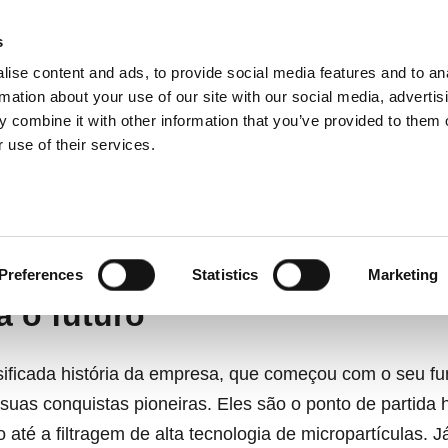
s
ise content and ads, to provide social media features and to an
dutos
Aplicações
Serviços
Emp
rmation about your use of our site with our social media, advertis
 combine it with other information that you’ve provided to them o
 use of their services.
Preferences
Statistics
Marketing
a o futuro
ficada história da empresa, que começou com o seu fun
as conquistas pioneiras. Eles são o ponto de partida 
até a filtragem de alta tecnologia de micropartículas. J