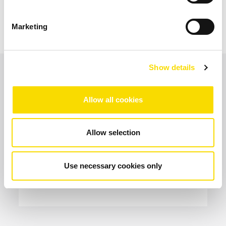
Marketing
Show details
Áreas de aplicação
Allow all cookies
Resíduos pós-consumo
Allow selection
Use necessary cookies only
ABRIR GALERIA