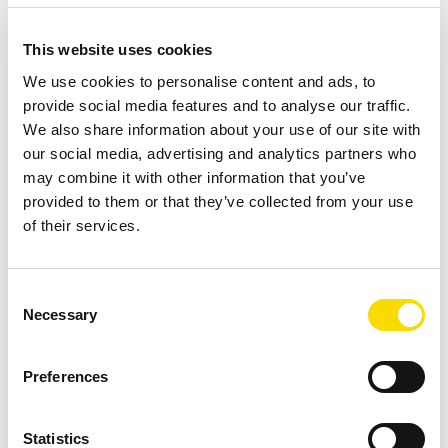
Encontre seu parceiro de contato
This website uses cookies
Tópico *
We use cookies to personalise content and ads, to
provide social media features and to analyse our traffic.
We also share information about your use of our site with
our social media, advertising and analytics partners who
may combine it with other information that you’ve
Continente / região *
provided to them or that they’ve collected from your use
of their services.
País *
Consent
Necessary
Selection
Preferences
Statistics