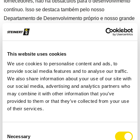
fornecedores, não há obstáculos para o desenvolvimento
contínuo. Isso se destaca também pelo nosso
Departamento de Desenvolvimento próprio e nosso grande
Centro de Testes. Nós asseguramos inovações em
colaboração com universidades e institutos para seguir
aprimorando nossas tecnologias para os nossos clientes.
Afinal, nosso sucesso depende essencialmente do sucesso
This website uses cookies
dos nossos clientes.
We use cookies to personalise content and ads, to
provide social media features and to analyse our traffic.
Como o nosso conhecimento e as nossas tecnologias
We also share information about your use of our site with
também são importantes para o futuro, é com prazer que os
our social media, advertising and analytics partners who
compartilhamos, dando suporte a jovens e estudantes em
may combine it with other information that you’ve
provided to them or that they’ve collected from your use
sua formação profissional e universitária nos níveis de
of their services.
graduação, mestrado e doutorado. Vemos nisso uma
oportunidade ideal para combinar conhecimento e prática,
e eventualmente nós também aprendemos junto.
Consent
Necessary
Selection