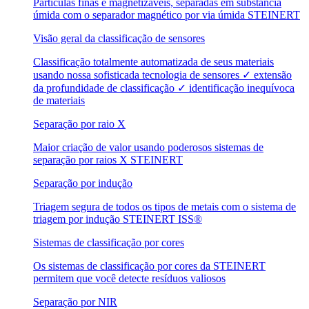
Partículas finas e magnetizáveis, separadas em substância
úmida com o separador magnético por via úmida STEINERT
Visão geral da classificação de sensores
Classificação totalmente automatizada de seus materiais
usando nossa sofisticada tecnologia de sensores ✓ extensão
da profundidade de classificação ✓ identificação inequívoca
de materiais
Separação por raio X
Maior criação de valor usando poderosos sistemas de
separação por raios X STEINERT
Separação por indução
Triagem segura de todos os tipos de metais com o sistema de
triagem por indução STEINERT ISS®
Sistemas de classificação por cores
Os sistemas de classificação por cores da STEINERT
permitem que você detecte resíduos valiosos
Separação por NIR