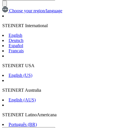
Choose your region/language
STEINERT International
English
Deutsch
Español
Français
STEINERT USA
English (US)
STEINERT Australia
English (AUS)
STEINERT LatinoAmericana
Português (BR)