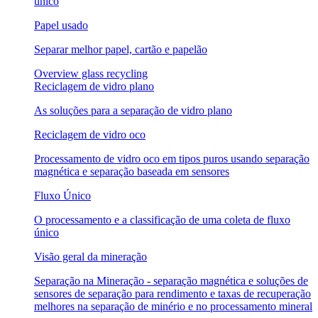
único
Papel usado
Separar melhor papel, cartão e papelão
Overview glass recycling
Reciclagem de vidro plano
As soluções para a separação de vidro plano
Reciclagem de vidro oco
Processamento de vidro oco em tipos puros usando separação
magnética e separação baseada em sensores
Fluxo Único
O processamento e a classificação de uma coleta de fluxo
único
Visão geral da mineração
Separação na Mineração - separação magnética e soluções de
sensores de separação para rendimento e taxas de recuperação
melhores na separação de minério e no processamento mineral