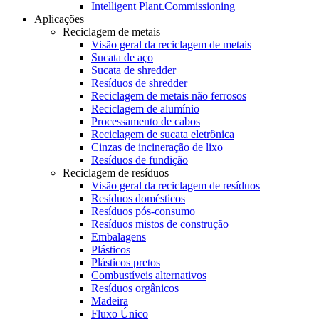
Intelligent Plant.Commissioning
Aplicações
Reciclagem de metais
Visão geral da reciclagem de metais
Sucata de aço
Sucata de shredder
Resíduos de shredder
Reciclagem de metais não ferrosos
Reciclagem de alumínio
Processamento de cabos
Reciclagem de sucata eletrônica
Cinzas de incineração de lixo
Resíduos de fundição
Reciclagem de resíduos
Visão geral da reciclagem de resíduos
Resíduos domésticos
Resíduos pós-consumo
Resíduos mistos de construção
Embalagens
Plásticos
Plásticos pretos
Combustíveis alternativos
Resíduos orgânicos
Madeira
Fluxo Único