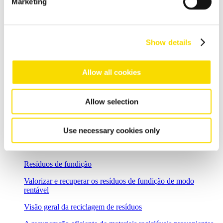
Recuperação eficaz e melhoria da qualidade das escórias de
Marketing
alumínio
Processamento de cabos
Show details
Tecnologia de classificação visual de alta resolução para
produtos de cobre puro
Reciclagem de sucata eletrônica
Allow all cookies
Soluções flexíveis de classificação para tarefas exigentes na
reciclagem de sucata eletrônica
Allow selection
Cinzas de incineração de lixo
Forte tecnologia de separação e classificação para o
Use necessary cookies only
tratamento de cinzas residuais de plantas de incineração de
resíduos domésticos
Resíduos de fundição
Valorizar e recuperar os resíduos de fundição de modo
rentável
Visão geral da reciclagem de resíduos