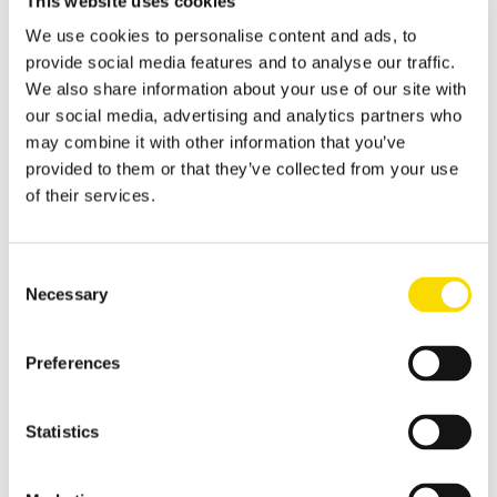
This website uses cookies
Visão geral da reciclagem de metais
We use cookies to personalise content and ads, to
Soluções inovadoras e baseadas em sensores fornecem alta
provide social media features and to analyse our traffic.
capacidade de separação, proporcionando uma reciclagem de
We also share information about your use of our site with
metais efetiva.
our social media, advertising and analytics partners who
Sucata de aço
may combine it with other information that you’ve
provided to them or that they’ve collected from your use
Valorização inteligente de sucata de aço, com limpeza
of their services.
magnética direcionada
Sucata de shredder
Consent
Separar sucata de shredder com segurança e eficiência
Necessary
Selection
Resíduos de shredder
As soluções para reciclagem de resíduos de shredder
Preferences
Reciclagem de metais não ferrosos
Classificação de metais não ferrosos
Statistics
Reciclagem de alumínio