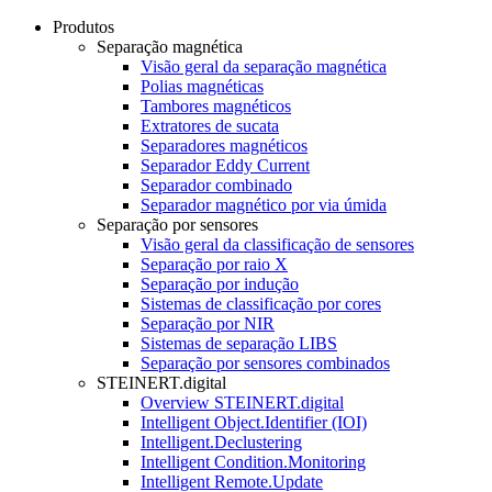
Produtos
Separação magnética
Visão geral da separação magnética
Polias magnéticas
Tambores magnéticos
Extratores de sucata
Separadores magnéticos
Separador Eddy Current
Separador combinado
Separador magnético por via úmida
Separação por sensores
Visão geral da classificação de sensores
Separação por raio X
Separação por indução
Sistemas de classificação por cores
Separação por NIR
Sistemas de separação LIBS
Separação por sensores combinados
STEINERT.digital
Overview STEINERT.digital
Intelligent Object.Identifier (IOI)
Intelligent.Declustering
Intelligent Condition.Monitoring
Intelligent Remote.Update