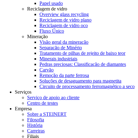
Papel usado
Reciclagem de vidro
Overview glass recycling
Reciclagem de vidro plano
Reciclagem de vidro oco
Fluxo Único
Mineração
Visão geral da mineração
Separação de Minério
Tratamento de pilhas de rejeito de baixo teor
Minerais industriais
Pedras preciosas: Classificação de diamantes
Carvão
Remoção da parte ferrosa
Soluções de desaguamento para magnetita
Circuito de processamento ferromagnético a seco
Serviços
Serviço de apoio ao cliente
Centro de testes
Empresa
Sobre a STEINERT
Filosofia
História
Carreiras
Filiais