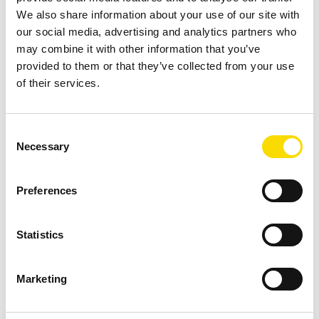
We also share information about your use of our site with
Continente / região *
our social media, advertising and analytics partners who
may combine it with other information that you’ve
provided to them or that they’ve collected from your use
of their services.
País *
Consent
Necessary
Selection
Preferences
Statistics
Marketing
A SOLUÇÃO PERFEITA PARA