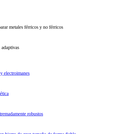
rar metales férricos y no férricos
 adaptivas
 y electroimanes
ética
tremadamente robustos