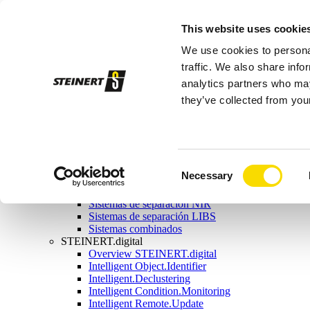
Productos
This website uses cookie
Separación magnética
Visión general de la separación magnética
We use cookies to personal
Poleas magnéticas
Tambores magnéticos
traffic. We also share info
Imanes tipo overband
analytics partners who may
Imanes de vaciado
they’ve collected from your
Separadores por c. de Foucault
Separadores combinados
Separadores magnéticos en vía húmeda
Separación mediante sensores
Visión general de la separación mediante sensores
Sistemas de separación por rayos X
Consent
Necessary
Equipo de separación por inducción
Selection
Sistemas de separación por color
Sistemas de separación NIR
Sistemas de separación LIBS
Sistemas combinados
STEINERT.digital
Overview STEINERT.digital
Intelligent Object.Identifier
Intelligent.Declustering
Intelligent Condition.Monitoring
Intelligent Remote.Update