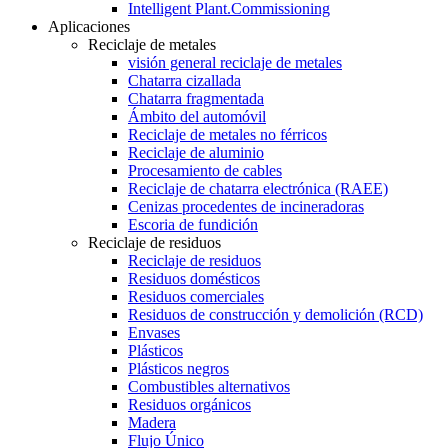
Intelligent Plant.Commissioning
Aplicaciones
Reciclaje de metales
visión general reciclaje de metales
Chatarra cizallada
Chatarra fragmentada
Ámbito del automóvil
Reciclaje de metales no férricos
Reciclaje de aluminio
Procesamiento de cables
Reciclaje de chatarra electrónica (RAEE)
Cenizas procedentes de incineradoras
Escoria de fundición
Reciclaje de residuos
Reciclaje de residuos
Residuos domésticos
Residuos comerciales
Residuos de construcción y demolición (RCD)
Envases
Plásticos
Plásticos negros
Combustibles alternativos
Residuos orgánicos
Madera
Flujo Único