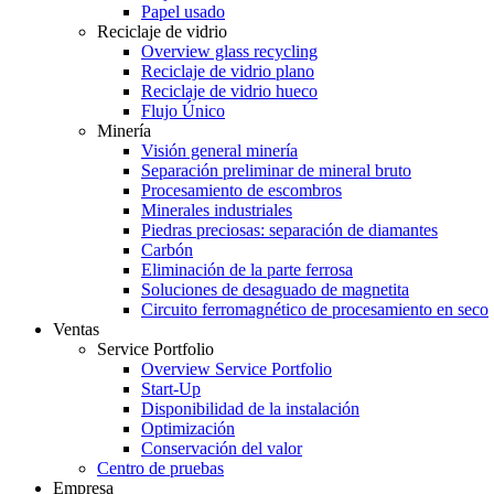
Papel usado
Reciclaje de vidrio
Overview glass recycling
Reciclaje de vidrio plano
Reciclaje de vidrio hueco
Flujo Único
Minería
Visión general minería
Separación preliminar de mineral bruto
Procesamiento de escombros
Minerales industriales
Piedras preciosas: separación de diamantes
Carbón
Eliminación de la parte ferrosa
Soluciones de desaguado de magnetita
Circuito ferromagnético de procesamiento en seco
Ventas
Service Portfolio
Overview Service Portfolio
Start-Up
Disponibilidad de la instalación
Optimización
Conservación del valor
Centro de pruebas
Empresa