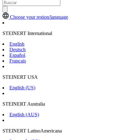
Choose your region/language
STEINERT International
English
Deutsch
Español
Français
STEINERT USA
English (US)
STEINERT Australia
English (AUS)
STEINERT LatinoAmericana