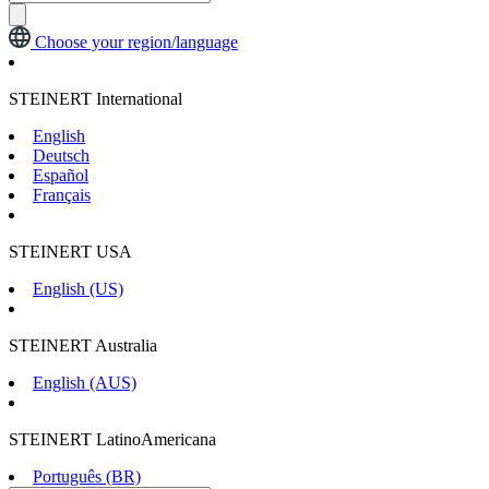
Choose your region/language
STEINERT International
English
Deutsch
Español
Français
STEINERT USA
English (US)
STEINERT Australia
English (AUS)
STEINERT LatinoAmericana
Português (BR)