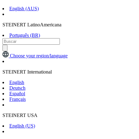
English (AUS)
STEINERT LatinoAmericana
Português (BR)
Choose your region/language
STEINERT International
English
Deutsch
Español
Français
STEINERT USA
English (US)