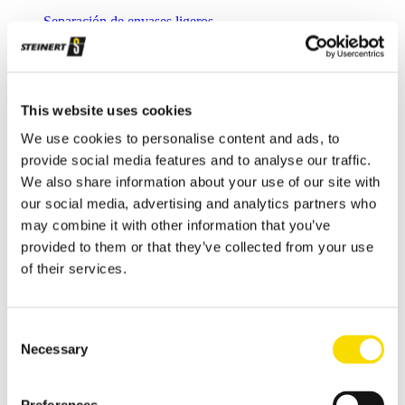
Separación de envases ligeros
Plásticos
Plásticos preseparados
This website uses cookies
Plásticos negros
We use cookies to personalise content and ads, to
Transformación de residuos plásticos en nuevos productos
provide social media features and to analyse our traffic.
Combustibles alternativos
We also share information about your use of our site with
our social media, advertising and analytics partners who
Producción de combustibles alternativos
may combine it with other information that you’ve
Residuos orgánicos
provided to them or that they’ve collected from your use
Tecnologías por sensores para la descarga de impurezas de los
of their services.
biorresiduos y el compost
Madera
Consent
Separación de restos de madera y madera nueva
Necessary
Selection
Flujo Único