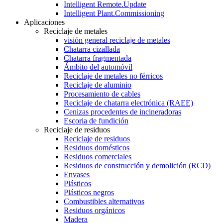
Intelligent Remote.Update
Intelligent Plant.Commissioning
Aplicaciones
Reciclaje de metales
visión general reciclaje de metales
Chatarra cizallada
Chatarra fragmentada
Ámbito del automóvil
Reciclaje de metales no férricos
Reciclaje de aluminio
Procesamiento de cables
Reciclaje de chatarra electrónica (RAEE)
Cenizas procedentes de incineradoras
Escoria de fundición
Reciclaje de residuos
Reciclaje de residuos
Residuos domésticos
Residuos comerciales
Residuos de construcción y demolición (RCD)
Envases
Plásticos
Plásticos negros
Combustibles alternativos
Residuos orgánicos
Madera