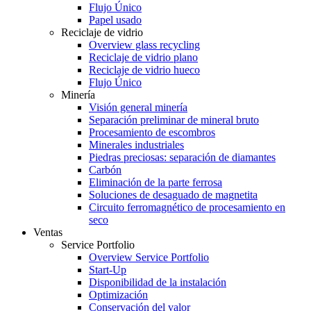
Flujo Único
Papel usado
Reciclaje de vidrio
Overview glass recycling
Reciclaje de vidrio plano
Reciclaje de vidrio hueco
Flujo Único
Minería
Visión general minería
Separación preliminar de mineral bruto
Procesamiento de escombros
Minerales industriales
Piedras preciosas: separación de diamantes
Carbón
Eliminación de la parte ferrosa
Soluciones de desaguado de magnetita
Circuito ferromagnético de procesamiento en
seco
Ventas
Service Portfolio
Overview Service Portfolio
Start-Up
Disponibilidad de la instalación
Optimización
Conservación del valor