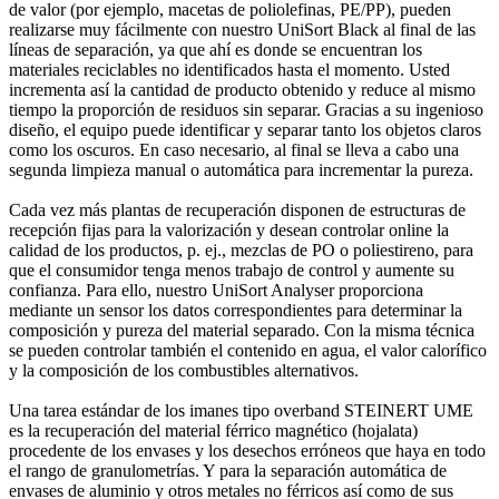
de valor (por ejemplo, macetas de poliolefinas, PE/PP), pueden
realizarse muy fácilmente con nuestro UniSort Black al final de las
líneas de separación, ya que ahí es donde se encuentran los
materiales reciclables no identificados hasta el momento. Usted
incrementa así la cantidad de producto obtenido y reduce al mismo
tiempo la proporción de residuos sin separar. Gracias a su ingenioso
diseño, el equipo puede identificar y separar tanto los objetos claros
como los oscuros. En caso necesario, al final se lleva a cabo una
segunda limpieza manual o automática para incrementar la pureza.
Cada vez más plantas de recuperación disponen de estructuras de
recepción fijas para la valorización y desean controlar online la
calidad de los productos, p. ej., mezclas de PO o poliestireno, para
que el consumidor tenga menos trabajo de control y aumente su
confianza. Para ello, nuestro UniSort Analyser proporciona
mediante un sensor los datos correspondientes para determinar la
composición y pureza del material separado. Con la misma técnica
se pueden controlar también el contenido en agua, el valor calorífico
y la composición de los combustibles alternativos.
Una tarea estándar de los imanes tipo overband STEINERT UME
es la recuperación del material férrico magnético (hojalata)
procedente de los envases y los desechos erróneos que haya en todo
el rango de granulometrías. Y para la separación automática de
envases de aluminio y otros metales no férricos así como de sus