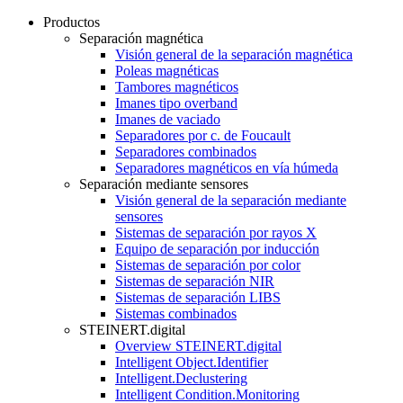
Productos
Separación magnética
Visión general de la separación magnética
Poleas magnéticas
Tambores magnéticos
Imanes tipo overband
Imanes de vaciado
Separadores por c. de Foucault
Separadores combinados
Separadores magnéticos en vía húmeda
Separación mediante sensores
Visión general de la separación mediante
sensores
Sistemas de separación por rayos X
Equipo de separación por inducción
Sistemas de separación por color
Sistemas de separación NIR
Sistemas de separación LIBS
Sistemas combinados
STEINERT.digital
Overview STEINERT.digital
Intelligent Object.Identifier
Intelligent.Declustering
Intelligent Condition.Monitoring