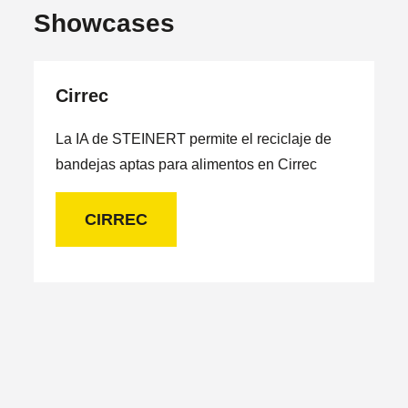
Showcases
Cirrec
La IA de STEINERT permite el reciclaje de
bandejas aptas para alimentos en Cirrec
CIRREC
R
L
b