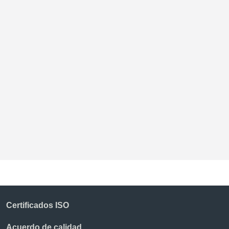
P
Certificados ISO
Acuerdo de calidad