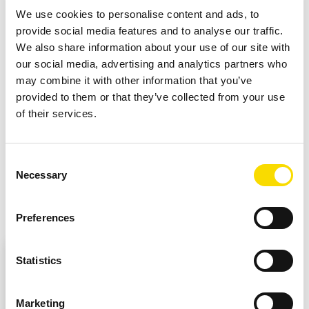
We use cookies to personalise content and ads, to
Sus ventajas:
provide social media features and to analyse our traffic.
We also share information about your use of our site with
our social media, advertising and analytics partners who
Identificación y separación de objetos difíciles
may combine it with other information that you’ve
Estabilización y aumento del rendimiento de
provided to them or that they’ve collected from your use
of their services.
clasificación
Póngase en contacto con nosotros si podemos
Consent
ayudarle.
Necessary
Selection
Preferences
External content from Vimeo
Statistics
At this point, external content from Vimeo is
embedded here. You can view it by clicking on it
and revoke your consent at any time.
Marketing