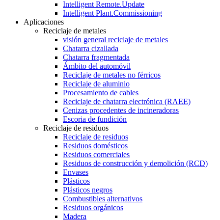
Intelligent Remote.Update
Intelligent Plant.Commissioning
Aplicaciones
Reciclaje de metales
visión general reciclaje de metales
Chatarra cizallada
Chatarra fragmentada
Ámbito del automóvil
Reciclaje de metales no férricos
Reciclaje de aluminio
Procesamiento de cables
Reciclaje de chatarra electrónica (RAEE)
Cenizas procedentes de incineradoras
Escoria de fundición
Reciclaje de residuos
Reciclaje de residuos
Residuos domésticos
Residuos comerciales
Residuos de construcción y demolición (RCD)
Envases
Plásticos
Plásticos negros
Combustibles alternativos
Residuos orgánicos
Madera