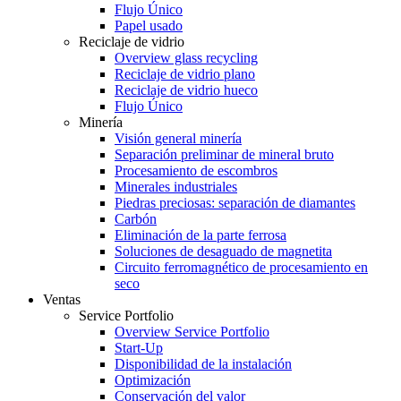
Flujo Único
Papel usado
Reciclaje de vidrio
Overview glass recycling
Reciclaje de vidrio plano
Reciclaje de vidrio hueco
Flujo Único
Minería
Visión general minería
Separación preliminar de mineral bruto
Procesamiento de escombros
Minerales industriales
Piedras preciosas: separación de diamantes
Carbón
Eliminación de la parte ferrosa
Soluciones de desaguado de magnetita
Circuito ferromagnético de procesamiento en
seco
Ventas
Service Portfolio
Overview Service Portfolio
Start-Up
Disponibilidad de la instalación
Optimización
Conservación del valor