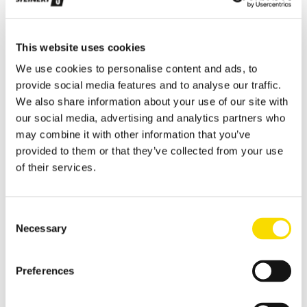
Las soluciones para el reciclaje de residuos de fragmentadora
Reciclaje de metales no férricos
This website uses cookies
Separación de metales no férricos
We use cookies to personalise content and ads, to
Reciclaje de aluminio
provide social media features and to analyse our traffic.
Recuperación eficaz y mejora de la calidad de las chatarras de
We also share information about your use of our site with
aluminio
our social media, advertising and analytics partners who
may combine it with other information that you’ve
Procesamiento de cables
provided to them or that they’ve collected from your use
Tecnología de separación óptica de gran resolución para
of their services.
productos de cobre puros
Reciclaje de chatarra electrónica (RAEE)
Consent
Soluciones de separación flexibles para tareas exigentes en el
Necessary
reciclaje de chatarra electrónica
Selection
Cenizas procedentes de incineradoras
Preferences
Tecnología potente de separación y clasificación para el
reciclaje de escorias de incineración procedentes de las
incineradoras de residuos domésticos