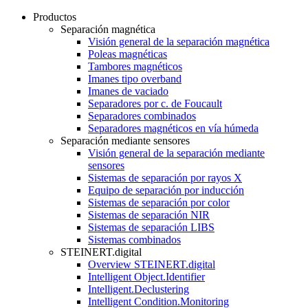
Productos
Separación magnética
Visión general de la separación magnética
Poleas magnéticas
Tambores magnéticos
Imanes tipo overband
Imanes de vaciado
Separadores por c. de Foucault
Separadores combinados
Separadores magnéticos en vía húmeda
Separación mediante sensores
Visión general de la separación mediante
sensores
Sistemas de separación por rayos X
Equipo de separación por inducción
Sistemas de separación por color
Sistemas de separación NIR
Sistemas de separación LIBS
Sistemas combinados
STEINERT.digital
Overview STEINERT.digital
Intelligent Object.Identifier
Intelligent.Declustering
Intelligent Condition.Monitoring