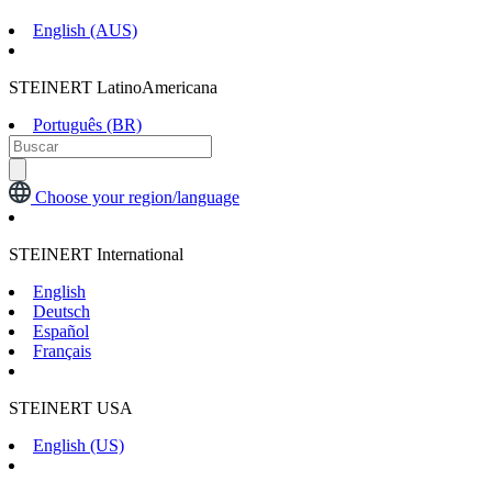
English (AUS)
STEINERT LatinoAmericana
Português (BR)
Choose your region/language
STEINERT International
English
Deutsch
Español
Français
STEINERT USA
English (US)