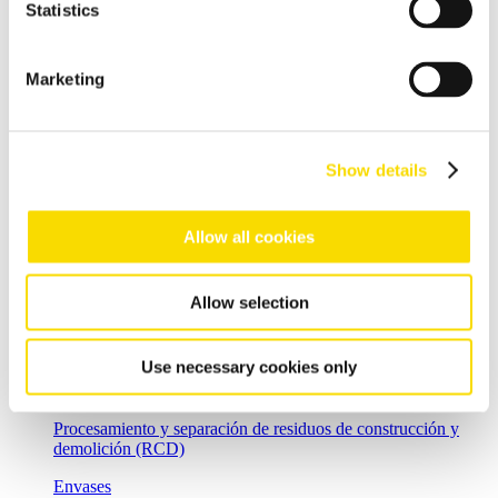
Statistics
Escoria de fundición
Valorizar y regenerar de forma rentable la escoria de fundición
Marketing
Reciclaje de residuos
La recuperación eficiente de los materiales reciclables
procedentes de diversos flujos de recogida de residuos
Show details
comerciales, industriales o incluso del ámbito doméstico
Residuos domésticos
Allow all cookies
Separación de materiales reciclables procedentes de residuos
domésticos
Allow selection
Residuos comerciales
Separación de residuos comerciales y residuos voluminosos
Use necessary cookies only
Residuos de construcción y demolición (RCD)
Procesamiento y separación de residuos de construcción y
demolición (RCD)
Envases