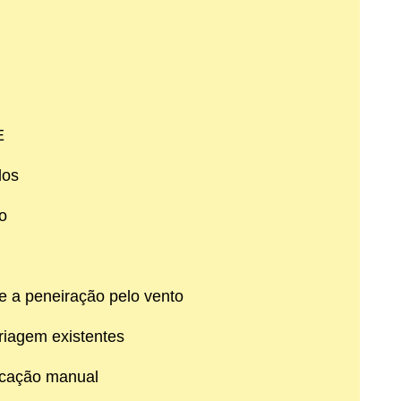
E
dos
o
e a peneiração pelo vento
triagem existentes
ficação manual