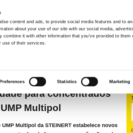
s
ise content and ads, to provide social media features and to an
dutos
Aplicações
Serviços
Emp
rmation about your use of our site with our social media, advertis
 combine it with other information that you’ve provided to them o
 use of their services.
ética
Extratores de sucata
STEINERT UMP Multip
MULTIPOL
Preferences
Statistics
Marketing
idade para concentrados
 UMP Multipol
e UMP Multipol da STEINERT estabelece novos