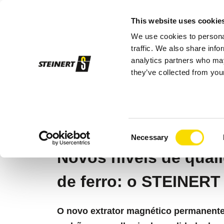
This website uses cookie
We use cookies to personal
Pro
traffic. We also share info
analytics partners who may
they’ve collected from your
STEINERT
Produtos
Separação magn
STEINERT UMP 
Consent
Necessary
Selection
Novos níveis de qual
de ferro: o STEINERT
O novo extrator magnético permanent