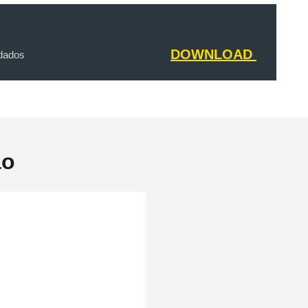
DOWNLOAD
 dados
ão