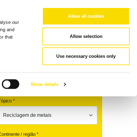
Choose your region/language
Allow all cookies
alyse our
resa
Referências
Contato
ing and
Allow selection
r that
ol
Use necessary cookies only
Encontre seu parceiro de
contato
Show details
Tópico *
Continente / região *