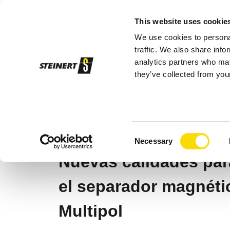
This website uses cookie
We use cookies to personal
Pro
traffic. We also share info
analytics partners who may
they’ve collected from your
STEINERT
Productos
Separación ma
STEINERT UMP 
Consent
Necessary
Selection
Nuevas calidades par
el separador magnét
Multipol