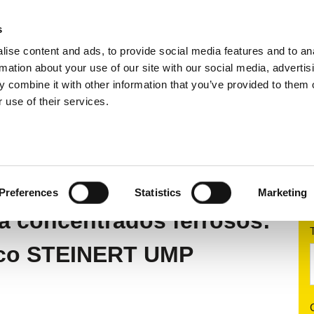
s
ise content and ads, to provide social media features and to an
ductos
Aplicaciones
Ventas
Emp
rmation about your use of our site with our social media, advertis
 combine it with other information that you’ve provided to them o
 use of their services.
gnética
Imanes tipo overband
STEINERT UMP Mult
MULTIPOL
Preferences
Statistics
Marketing
a concentrados ferrosos:
ico STEINERT UMP