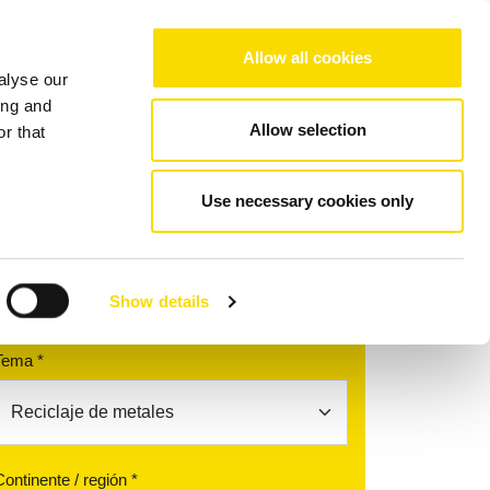
Choose your region/language
Allow all cookies
alyse our
resa
Referencias
Contacto
ing and
Allow selection
r that
ipol
Use necessary cookies only
Encuentra tu compañero de
contacto
Show details
Tema *
Continente / región *