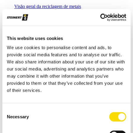
Visão geral da reciclagem de metais
Soluções inovadoras e baseadas em sensores fornecem alta
capacidade de separação, proporcionando uma reciclagem de
metais efetiva.
Sucata de aço
This website uses cookies
Valorização inteligente de sucata de aço, com limpeza
We use cookies to personalise content and ads, to
magnética direcionada
provide social media features and to analyse our traffic.
We also share information about your use of our site with
Sucata de shredder
our social media, advertising and analytics partners who
Separar sucata de shredder com segurança e eficiência
may combine it with other information that you’ve
Resíduos de shredder
provided to them or that they’ve collected from your use
of their services.
As soluções para reciclagem de resíduos de shredder
Reciclagem de metais não ferrosos
Consent
Classificação de metais não ferrosos
Necessary
Selection
Reciclagem de alumínio