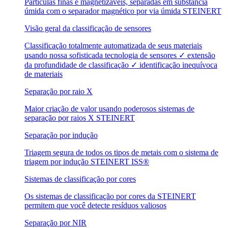
Partículas finas e magnetizáveis, separadas em substância
úmida com o separador magnético por via úmida STEINERT
Visão geral da classificação de sensores
Classificação totalmente automatizada de seus materiais
usando nossa sofisticada tecnologia de sensores ✓ extensão
da profundidade de classificação ✓ identificação inequívoca
de materiais
Separação por raio X
Maior criação de valor usando poderosos sistemas de
separação por raios X STEINERT
Separação por indução
Triagem segura de todos os tipos de metais com o sistema de
triagem por indução STEINERT ISS®
Sistemas de classificação por cores
Os sistemas de classificação por cores da STEINERT
permitem que você detecte resíduos valiosos
Separação por NIR