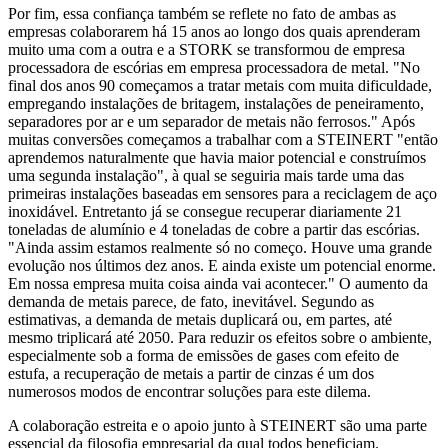
Por fim, essa confiança também se reflete no fato de ambas as
empresas colaborarem há 15 anos ao longo dos quais aprenderam
muito uma com a outra e a STORK se transformou de empresa
processadora de escórias em empresa processadora de metal. "No
final dos anos 90 começamos a tratar metais com muita dificuldade,
empregando instalações de britagem, instalações de peneiramento,
separadores por ar e um separador de metais não ferrosos." Após
muitas conversões começamos a trabalhar com a STEINERT "então
aprendemos naturalmente que havia maior potencial e construímos
uma segunda instalação", à qual se seguiria mais tarde uma das
primeiras instalações baseadas em sensores para a reciclagem de aço
inoxidável. Entretanto já se consegue recuperar diariamente 21
toneladas de alumínio e 4 toneladas de cobre a partir das escórias.
"Ainda assim estamos realmente só no começo. Houve uma grande
evolução nos últimos dez anos. E ainda existe um potencial enorme.
Em nossa empresa muita coisa ainda vai acontecer." O aumento da
demanda de metais parece, de fato, inevitável. Segundo as
estimativas, a demanda de metais duplicará ou, em partes, até
mesmo triplicará até 2050. Para reduzir os efeitos sobre o ambiente,
especialmente sob a forma de emissões de gases com efeito de
estufa, a recuperação de metais a partir de cinzas é um dos
numerosos modos de encontrar soluções para este dilema.
A colaboração estreita e o apoio junto à STEINERT são uma parte
essencial da filosofia empresarial da qual todos beneficiam.