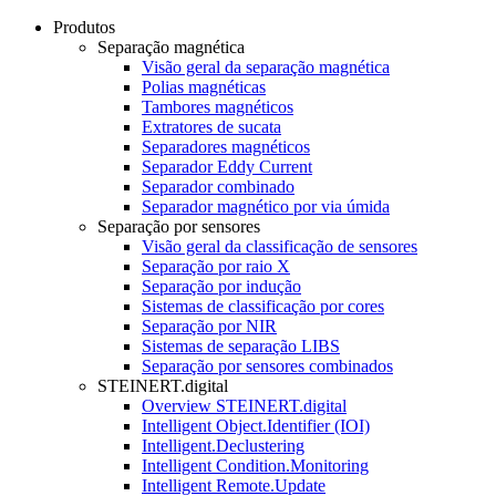
Produtos
Separação magnética
Visão geral da separação magnética
Polias magnéticas
Tambores magnéticos
Extratores de sucata
Separadores magnéticos
Separador Eddy Current
Separador combinado
Separador magnético por via úmida
Separação por sensores
Visão geral da classificação de sensores
Separação por raio X
Separação por indução
Sistemas de classificação por cores
Separação por NIR
Sistemas de separação LIBS
Separação por sensores combinados
STEINERT.digital
Overview STEINERT.digital
Intelligent Object.Identifier (IOI)
Intelligent.Declustering
Intelligent Condition.Monitoring
Intelligent Remote.Update