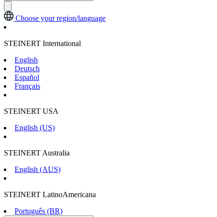
Choose your region/language
STEINERT International
English
Deutsch
Español
Français
STEINERT USA
English (US)
STEINERT Australia
English (AUS)
STEINERT LatinoAmericana
Português (BR)