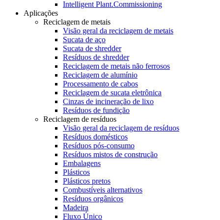
Intelligent Plant.Commissioning
Aplicações
Reciclagem de metais
Visão geral da reciclagem de metais
Sucata de aço
Sucata de shredder
Resíduos de shredder
Reciclagem de metais não ferrosos
Reciclagem de alumínio
Processamento de cabos
Reciclagem de sucata eletrônica
Cinzas de incineração de lixo
Resíduos de fundição
Reciclagem de resíduos
Visão geral da reciclagem de resíduos
Resíduos domésticos
Resíduos pós-consumo
Resíduos mistos de construção
Embalagens
Plásticos
Plásticos pretos
Combustíveis alternativos
Resíduos orgânicos
Madeira
Fluxo Único