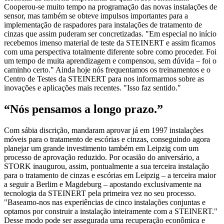
Cooperou-se muito tempo na programação das novas instalações de
sensor, mas também se obteve impulsos importantes para a
implementação de raspadores para instalações de tratamento de
cinzas que assim puderam ser concretizadas. "Em especial no início
recebemos imenso material de teste da STEINERT e assim ficamos
com uma perspectiva totalmente diferente sobre como proceder. Foi
um tempo de muita aprendizagem e compensou, sem dúvida – foi o
caminho certo." Ainda hoje nós frequentamos os treinamentos e o
Centro de Testes da STEINERT para nos informarmos sobre as
inovações e aplicações mais recentes. "Isso faz sentido."
“Nós pensamos a longo prazo.”
Com sábia discrição, mandaram aprovar já em 1997 instalações
móveis para o tratamento de escórias e cinzas, conseguindo agora
planejar um grande investimento também em Leipzig com um
processo de aprovação reduzido. Por ocasião do aniversário, a
STORK inaugurou, assim, pontualmente a sua terceira instalação
para o tratamento de cinzas e escórias em Leipzig – a terceira maior
a seguir a Berlim e Magdeburg – apostando exclusivamente na
tecnologia da STEINERT pela primeira vez no seu processo.
"Baseamo-nos nas experiências de cinco instalações conjuntas e
optamos por construir a instalação inteiramente com a STEINERT."
Desse modo pode ser assegurada uma recuperação econômica e