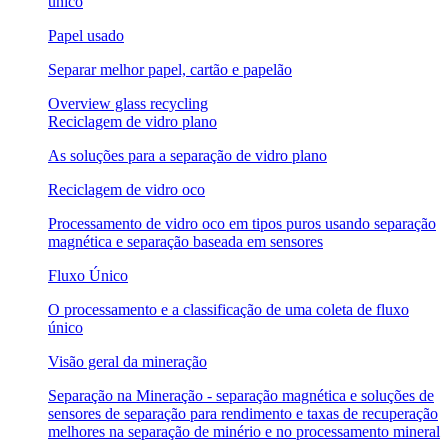
único
Papel usado
Separar melhor papel, cartão e papelão
Overview glass recycling
Reciclagem de vidro plano
As soluções para a separação de vidro plano
Reciclagem de vidro oco
Processamento de vidro oco em tipos puros usando separação
magnética e separação baseada em sensores
Fluxo Único
O processamento e a classificação de uma coleta de fluxo
único
Visão geral da mineração
Separação na Mineração - separação magnética e soluções de
sensores de separação para rendimento e taxas de recuperação
melhores na separação de minério e no processamento mineral