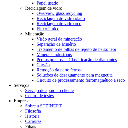
Papel usado
Reciclagem de vidro
Overview glass recycling
Reciclagem de vidro plano
Reciclagem de vidro oco
Fluxo Único
Mineração
Visão geral da mineração
Separação de Minério
Tratamento de pilhas de rejeito de baixo teor
Minerais industriais
Pedras preciosas: Classificação de diamantes
Carvão
Remoção da parte ferrosa
Soluções de desaguamento para magnetita
Circuito de processamento ferromagnético a seco
Serviços
Serviço de apoio ao cliente
Centro de testes
Empresa
Sobre a STEINERT
Filosofia
História
Carreiras
Filiais