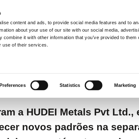
s
ise content and ads, to provide social media features and to an
dutos
Aplicações
Serviços
Emp
rmation about your use of our site with our social media, advertis
 combine it with other information that you’ve provided to them o
 use of their services.
ciclagem de aço inoxidável para o futuro verde da Ín
iclagem de metais
 inoxidável para o futu
Preferences
Statistics
Marketing
ram a HUDEI Metals Pvt Ltd.,
ecer novos padrões na separ