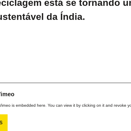
ciclagem está se tornando u
stentável da Índia.
Vimeo
m Vimeo is embedded here. You can view it by clicking on it and revoke y
S