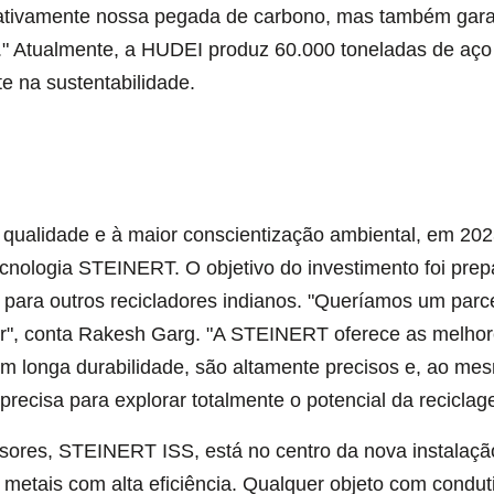
ficativamente nossa pegada de carbono, mas também gar
." Atualmente, a HUDEI produz 60.000 toneladas de aço
e na sustentabilidade.
 qualidade e à maior conscientização ambiental, em 2
cnologia STEINERT. O objetivo do investimento foi pre
para outros recicladores indianos. "Queríamos um parce
r", conta Rakesh Garg. "A STEINERT oferece as melhore
m longa durabilidade, são altamente precisos e, ao mes
recisa para explorar totalmente o potencial da reciclag
res, STEINERT ISS, está no centro da nova instalação
r metais com alta eficiência. Qualquer objeto com condu