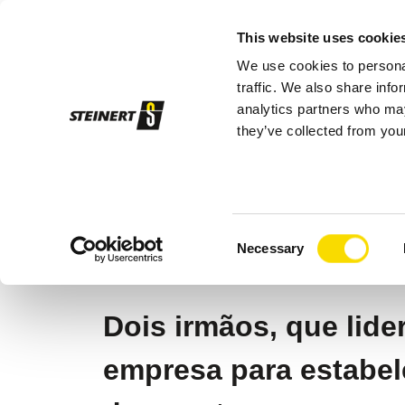
This website uses cookie
We use cookies to personal
Pro
traffic. We also share info
analytics partners who may
they’ve collected from your
STEINERT
Empresa
Novidades
Re
05/15/2025 |
Reciclagem de metais Rec
Consent
Reciclagem de aço
Necessary
Selection
Dois irmãos, que lide
empresa para estabel