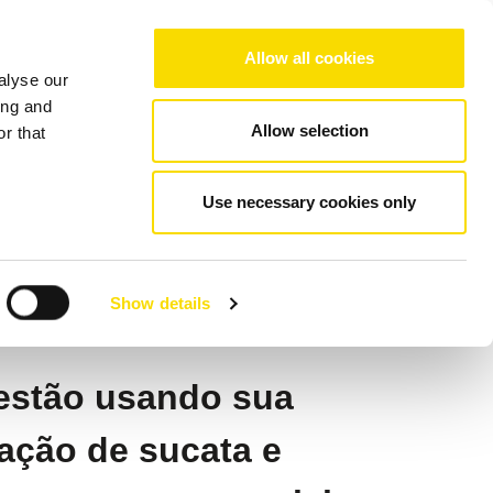
Choose your region/language
Allow all cookies
alyse our
resa
Referências
Contato
ing and
Allow selection
r that
dia
Use necessary cookies only
ro verde da Índia
Show details
 estão usando sua
ação de sucata e