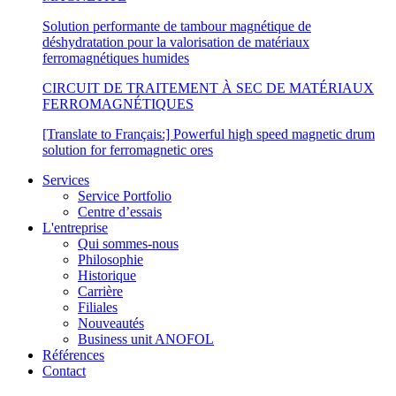
Solution performante de tambour magnétique de
déshydratation pour la valorisation de matériaux
ferromagnétiques humides
CIRCUIT DE TRAITEMENT À SEC DE MATÉRIAUX
FERROMAGNÉTIQUES
[Translate to Français:] Powerful high speed magnetic drum
solution for ferromagnetic ores
Services
Service Portfolio
Centre d’essais
L'entreprise
Qui sommes-nous
Philosophie
Historique
Carrière
Filiales
Nouveautés
Business unit ANOFOL
Références
Contact