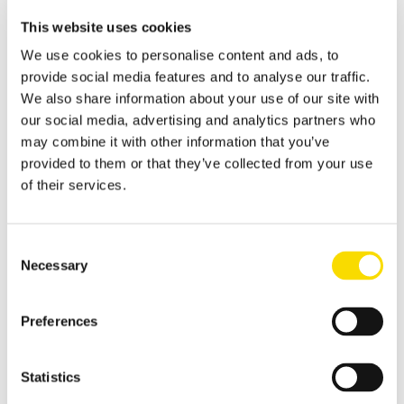
type
This website uses cookies
Industrie minière
We use cookies to personalise content and ads, to
Une technologie magnétique et de tri pour une valeur ajoutée
provide social media features and to analyse our traffic.
plus élevée dans l’industrie minière
We also share information about your use of our site with
Aperçu de recyclage des métaux
our social media, advertising and analytics partners who
may combine it with other information that you’ve
Ses solutions innovantes et assistées par capteurs, pour des
provided to them or that they’ve collected from your use
niveaux de tri élevés et un recyclage des métaux efficace.
of their services.
Ferrailles
Une revalorisation intelligente des riblons d’acier : avec une
épuration magnétique ciblée
Consent
Necessary
Selection
Ferrailles broyées
Séparation sûre et fiable des ferrailles broyées
Preferences
Résidus de broyage automobile
Les solutions pour le recyclage des RBA
Statistics
Recyclage des métaux non ferreux