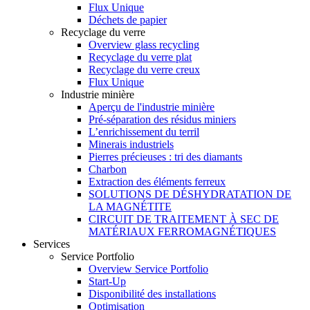
Flux Unique
Déchets de papier
Recyclage du verre
Overview glass recycling
Recyclage du verre plat
Recyclage du verre creux
Flux Unique
Industrie minière
Aperçu de l'industrie minière
Pré-séparation des résidus miniers
L’enrichissement du terril
Minerais industriels
Pierres précieuses : tri des diamants
Charbon
Extraction des éléments ferreux
SOLUTIONS DE DÉSHYDRATATION DE
LA MAGNÉTITE
CIRCUIT DE TRAITEMENT À SEC DE
MATÉRIAUX FERROMAGNÉTIQUES
Services
Service Portfolio
Overview Service Portfolio
Start-Up
Disponibilité des installations
Optimisation