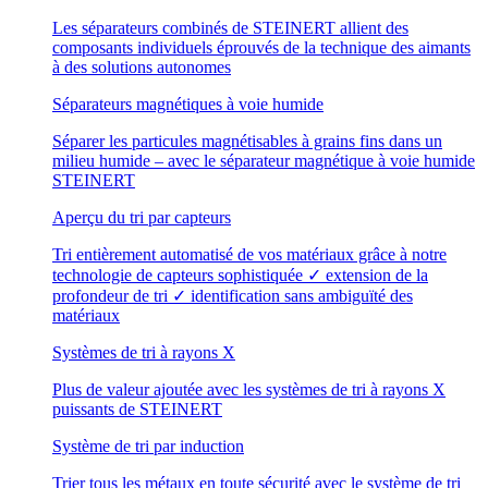
Les séparateurs combinés de STEINERT allient des
composants individuels éprouvés de la technique des aimants
à des solutions autonomes
Séparateurs magnétiques à voie humide
Séparer les particules magnétisables à grains fins dans un
milieu humide – avec le séparateur magnétique à voie humide
STEINERT
Aperçu du tri par capteurs
Tri entièrement automatisé de vos matériaux grâce à notre
technologie de capteurs sophistiquée ✓ extension de la
profondeur de tri ✓ identification sans ambiguïté des
matériaux
Systèmes de tri à rayons X
Plus de valeur ajoutée avec les systèmes de tri à rayons X
puissants de STEINERT
Système de tri par induction
Trier tous les métaux en toute sécurité avec le système de tri