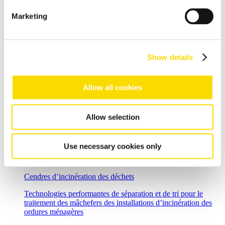
Tri de métaux non ferreux
Marketing
Recyclage de l’aluminium
Récupération efficace et amélioration de la qualité des déchets
d'aluminium
Show details
Traitement des câbles
Allow all cookies
Technologie de tri optique à haute résolution, pour des
matériaux en cuivre pur
Recyclage des déchets des équipements électriques et
Allow selection
électroniques (DEEE)
Solutions de tri flexibles pour des traitements exigeants dans
Use necessary cookies only
le domaine du recyclage des déchets des équipements
électriques et électroniques (DEEE)
Cendres d’incinération des déchets
Technologies performantes de séparation et de tri pour le
traitement des mâchefers des installations d’incinération des
ordures ménagères