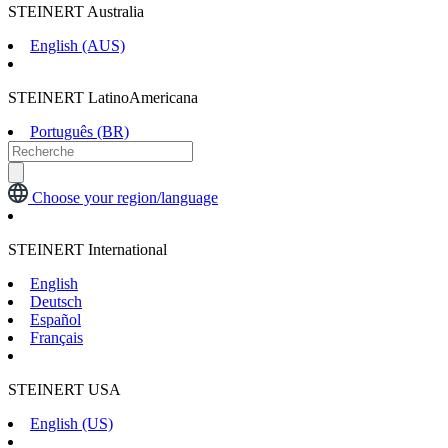
STEINERT Australia
English (AUS)
STEINERT LatinoAmericana
Português (BR)
Choose your region/language
STEINERT International
English
Deutsch
Español
Français
STEINERT USA
English (US)