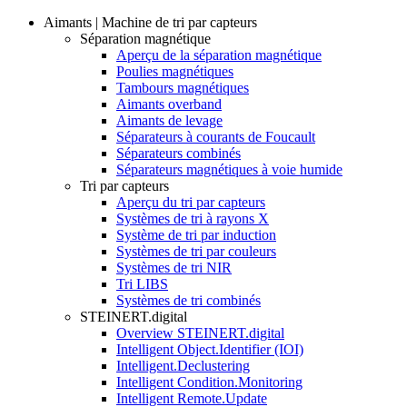
Aimants | Machine de tri par capteurs
Séparation magnétique
Aperçu de la séparation magnétique
Poulies magnétiques
Tambours magnétiques
Aimants overband
Aimants de levage
Séparateurs à courants de Foucault
Séparateurs combinés
Séparateurs magnétiques à voie humide
Tri par capteurs
Aperçu du tri par capteurs
Systèmes de tri à rayons X
Système de tri par induction
Systèmes de tri par couleurs
Systèmes de tri NIR
Tri LIBS
Systèmes de tri combinés
STEINERT.digital
Overview STEINERT.digital
Intelligent Object.Identifier (IOI)
Intelligent.Declustering
Intelligent Condition.Monitoring
Intelligent Remote.Update