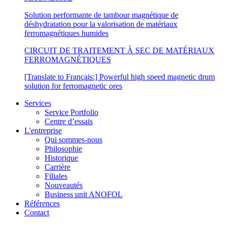
Solution performante de tambour magnétique de
déshydratation pour la valorisation de matériaux
ferromagnétiques humides
CIRCUIT DE TRAITEMENT À SEC DE MATÉRIAUX
FERROMAGNÉTIQUES
[Translate to Français:] Powerful high speed magnetic drum
solution for ferromagnetic ores
Services
Service Portfolio
Centre d’essais
L'entreprise
Qui sommes-nous
Philosophie
Historique
Carrière
Filiales
Nouveautés
Business unit ANOFOL
Références
Contact