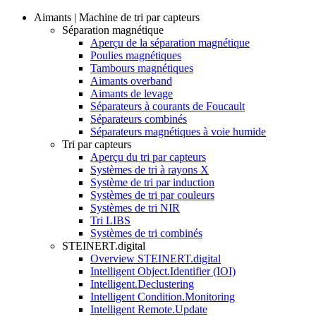
Aimants | Machine de tri par capteurs
Séparation magnétique
Aperçu de la séparation magnétique
Poulies magnétiques
Tambours magnétiques
Aimants overband
Aimants de levage
Séparateurs à courants de Foucault
Séparateurs combinés
Séparateurs magnétiques à voie humide
Tri par capteurs
Aperçu du tri par capteurs
Systèmes de tri à rayons X
Système de tri par induction
Systèmes de tri par couleurs
Systèmes de tri NIR
Tri LIBS
Systèmes de tri combinés
STEINERT.digital
Overview STEINERT.digital
Intelligent Object.Identifier (IOI)
Intelligent.Declustering
Intelligent Condition.Monitoring
Intelligent Remote.Update