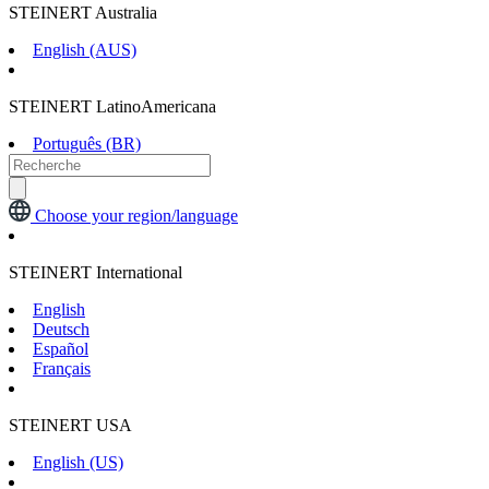
STEINERT Australia
English (AUS)
STEINERT LatinoAmericana
Português (BR)
Choose your region/language
STEINERT International
English
Deutsch
Español
Français
STEINERT USA
English (US)