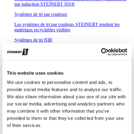
par induction STEINERT ISS®
Systèmes de tri par couleurs
Les systèmes de tri par couleurs STEINERT rendent les
matériaux recyclables visibles
Systèmes de tri NIR
Détecter avec une meilleure visibilité : résolution optique et
spatiale de 3 à 8 mm
Tri LIBS
Systèmes de tri combinés
This website uses cookies
Système de tri combiné STEINERT KSS – avec jusqu'à 4
We use cookies to personalise content and ads, to
capteurs
provide social media features and to analyse our traffic.
We also share information about your use of our site with
Overview STEINERT.digital
Intelligent Object.Identifier (IOI)
our social media, advertising and analytics partners who
may combine it with other information that you’ve
Trier avec l'intelligence artificielle
provided to them or that they’ve collected from your use
Intelligent.Declustering
of their services.
Automated segmentation for better performance