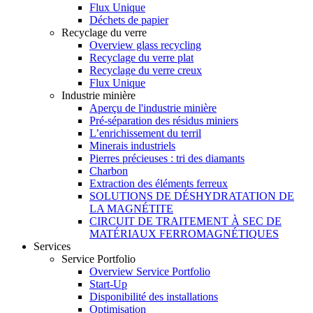
Flux Unique
Déchets de papier
Recyclage du verre
Overview glass recycling
Recyclage du verre plat
Recyclage du verre creux
Flux Unique
Industrie minière
Aperçu de l'industrie minière
Pré-séparation des résidus miniers
L’enrichissement du terril
Minerais industriels
Pierres précieuses : tri des diamants
Charbon
Extraction des éléments ferreux
SOLUTIONS DE DÉSHYDRATATION DE
LA MAGNÉTITE
CIRCUIT DE TRAITEMENT À SEC DE
MATÉRIAUX FERROMAGNÉTIQUES
Services
Service Portfolio
Overview Service Portfolio
Start-Up
Disponibilité des installations
Optimisation