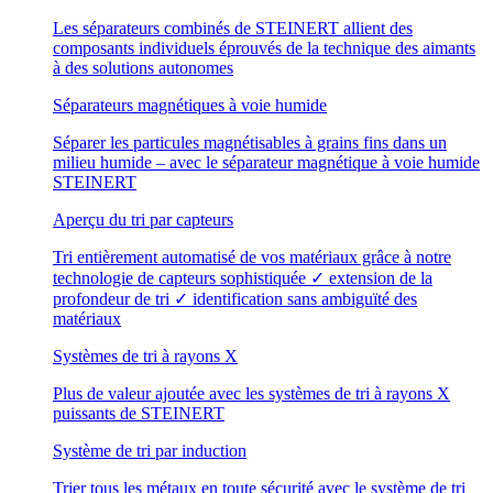
Les séparateurs combinés de STEINERT allient des
composants individuels éprouvés de la technique des aimants
à des solutions autonomes
Séparateurs magnétiques à voie humide
Séparer les particules magnétisables à grains fins dans un
milieu humide – avec le séparateur magnétique à voie humide
STEINERT
Aperçu du tri par capteurs
Tri entièrement automatisé de vos matériaux grâce à notre
technologie de capteurs sophistiquée ✓ extension de la
profondeur de tri ✓ identification sans ambiguïté des
matériaux
Systèmes de tri à rayons X
Plus de valeur ajoutée avec les systèmes de tri à rayons X
puissants de STEINERT
Système de tri par induction
Trier tous les métaux en toute sécurité avec le système de tri