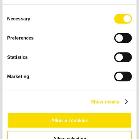
Intelligent Condition.Monitoring
Consent
Necessary
Centralized condition monitoring
Selection
Intelligent Remote.Update
Preferences
Téléchargement de nouveaux programmes de tri
Intelligent Plant.Commissioning
Statistics
Mise en service rapide avec une base de données spectrale
Applications
Marketing
Recyclage des métaux
Le progrès dans le recyclage des métaux, c’est une tradition
chez STEINERT
Show details
Recyclage des déchets
Tri des déchets - les solutions adaptées à des exigences variées
Allow all cookies
Recyclage du verre
Le verre est recyclable à l’infini, à condition d’être trié par
Allow selection