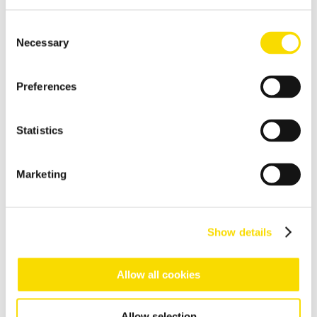
Tri de métaux non ferreux
Consent
Recyclage de l’aluminium
Necessary
Selection
Récupération efficace et amélioration de la qualité des déchets
d'aluminium
Preferences
Traitement des câbles
Technologie de tri optique à haute résolution, pour des
Statistics
matériaux en cuivre pur
Recyclage des déchets des équipements électriques et
Marketing
électroniques (DEEE)
Solutions de tri flexibles pour des traitements exigeants dans
le domaine du recyclage des déchets des équipements
électriques et électroniques (DEEE)
Show details
Cendres d’incinération des déchets
Technologies performantes de séparation et de tri pour le
Allow all cookies
traitement des mâchefers des installations d’incinération des
ordures ménagères
Allow selection