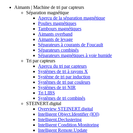
Aimants | Machine de tri par capteurs
Séparation magnétique
Aperçu de la séparation magnétique
Poulies magnétiques
Tambours magnétiques
Aimants overband
Aimants de levage
Séparateurs à courants de Foucault
Séparateurs combinés
Séparateurs magnétiques à voie humide
Tri par capteurs
Aperçu du tri par capteurs
Systèmes de tri à rayons X
Système de tri par induction
Systèmes de tri par couleurs
Systèmes de tri NIR
Tri LIBS
Systèmes de tri combinés
STEINERT.digital
Overview STEINERT.digital
Intelligent Object.Identifier (IOI)
Intelligent.Declustering
Intelligent Condition.Monitoring
Intelligent Remote.Update