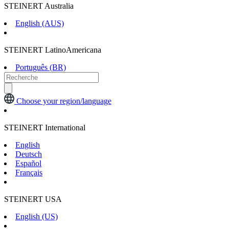
STEINERT Australia
English (AUS)
STEINERT LatinoAmericana
Português (BR)
Choose your region/language
STEINERT International
English
Deutsch
Español
Français
STEINERT USA
English (US)