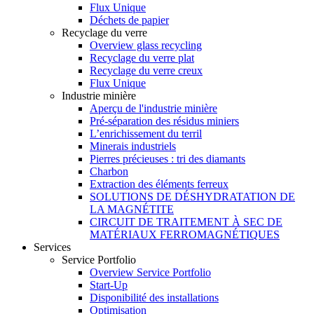
Flux Unique
Déchets de papier
Recyclage du verre
Overview glass recycling
Recyclage du verre plat
Recyclage du verre creux
Flux Unique
Industrie minière
Aperçu de l'industrie minière
Pré-séparation des résidus miniers
L’enrichissement du terril
Minerais industriels
Pierres précieuses : tri des diamants
Charbon
Extraction des éléments ferreux
SOLUTIONS DE DÉSHYDRATATION DE
LA MAGNÉTITE
CIRCUIT DE TRAITEMENT À SEC DE
MATÉRIAUX FERROMAGNÉTIQUES
Services
Service Portfolio
Overview Service Portfolio
Start-Up
Disponibilité des installations
Optimisation