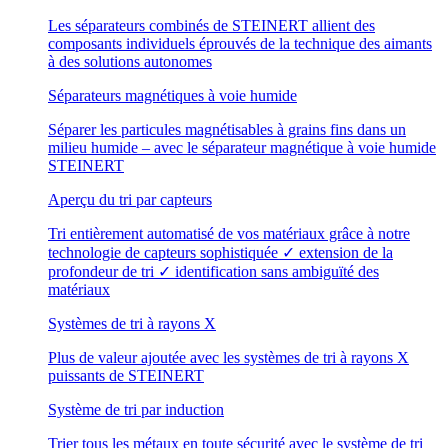
Les séparateurs combinés de STEINERT allient des
composants individuels éprouvés de la technique des aimants
à des solutions autonomes
Séparateurs magnétiques à voie humide
Séparer les particules magnétisables à grains fins dans un
milieu humide – avec le séparateur magnétique à voie humide
STEINERT
Aperçu du tri par capteurs
Tri entièrement automatisé de vos matériaux grâce à notre
technologie de capteurs sophistiquée ✓ extension de la
profondeur de tri ✓ identification sans ambiguïté des
matériaux
Systèmes de tri à rayons X
Plus de valeur ajoutée avec les systèmes de tri à rayons X
puissants de STEINERT
Système de tri par induction
Trier tous les métaux en toute sécurité avec le système de tri