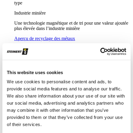
type
Industrie minière
Une technologie magnétique et de tri pour une valeur ajoutée
plus élevée dans l’industrie minière
Aperçu de recyclage des métaux
Ses solutions innovantes et assistées par capteurs, pour des
niveaux de tri élevés et un recyclage des métaux efficace.
Ferrailles
This website uses cookies
Une revalorisation intelligente des riblons d’acier : avec une
épuration magnétique ciblée
We use cookies to personalise content and ads, to
provide social media features and to analyse our traffic.
Ferrailles broyées
We also share information about your use of our site with
Séparation sûre et fiable des ferrailles broyées
our social media, advertising and analytics partners who
Résidus de broyage automobile
may combine it with other information that you’ve
provided to them or that they’ve collected from your use
Les solutions pour le recyclage des RBA
of their services.
Recyclage des métaux non ferreux