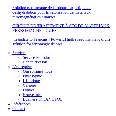
Solution performante de tambour magnétique de
déshydratation pour la valorisation de matériaux
ferromagnétiques humides
CIRCUIT DE TRAITEMENT À SEC DE MATÉRIAUX
FERROMAGNÉTIQUES
[Translate to Français:] Powerful high speed magnetic drum
solution for ferromagnetic ores
Services
Service Portfolio
Centre d’essais
L'entreprise
Qui sommes-nous
Philosophie
Historique
Carrière
Filiales
Nouveautés
Business unit ANOFOL
Références
Contact