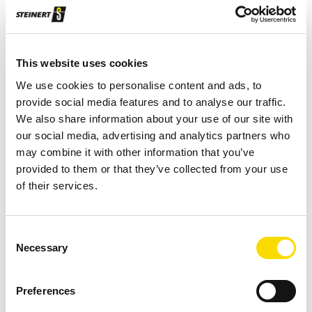
constitué à 2 % de métal, sous forme de morceaux de 1 à
100 mm. »
This website uses cookies
Dans l’incinérateur, une séparation par courants de
We use cookies to personalise content and ads, to
Foucault peut élever le taux de métal dans le mâchefer et le
provide social media features and to analyse our traffic.
faire passer de 2 % à 50-60 %. Ces 50-60 % de mâchefer
We also share information about your use of our site with
traité sont commercialisés sur le marché (environ
our social media, advertising and analytics partners who
1 000 euros la tonne). « Cela signifie que nous payons
may combine it with other information that you’ve
2 000 euros pour 1 tonne de métaux. Pour moi, les petits
provided to them or that they’ve collected from your use
of their services.
morceaux de métal sont très importants. »
Production en circuit fermé grâce à la technologie de
Consent
séparation et de tri précise de STEINERT
Necessary
Selection
Ejvind se concentre sur l’aluminium et les métaux de haute
qualité récupérés via les fonderies secondaires. Il investit
Preferences
dans la technologie de séparation des métaux lourds libres