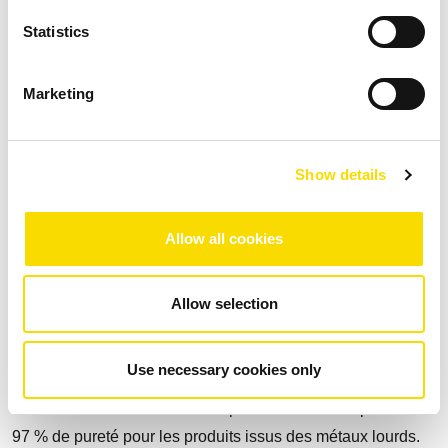
et des alliages d’aluminium. Le processus démarre avec un
Statistics
séparateur de métaux non ferreux pour la récupération de
ZORBA à partir du mâchefer, suivi du système de tri à
Marketing
induction qui extrait ensuite l’acier inoxydable.
La XSS T (transmission de rayons X) de STEINERT produit
Show details
de l’aluminium très propre en triant les métaux lourds et
l’aluminium fortement allié. La trieuse offre une détection si
Allow all cookies
précise qu’elle permet de créer un produit de qualité à 99,9
% d’aluminium pur.
Allow selection
La KSS FLI XF (fluorescence de rayons X) de STEINERT
est une solution à la pointe de la technologie pour séparer
Use necessary cookies only
le cuivre, le laiton, le zinc et les métaux précieux contenus
dans les métaux lourds. Elle a permis de réaliser plus de
97 % de pureté pour les produits issus des métaux lourds.