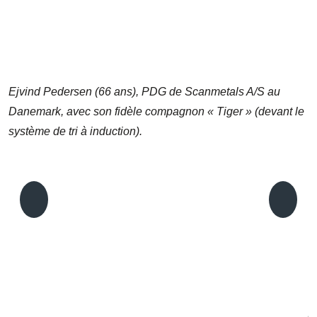
Ejvind Pedersen (66 ans), PDG de Scanmetals A/S au
Danemark, avec son fidèle compagnon « Tiger » (devant le
système de tri à induction).
L
p