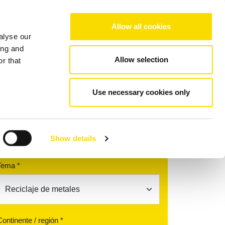
Choose your region/language
Allow all cookies
alyse our
resa
Referencias
Contacto
ing and
Allow selection
r that
STEINERT XSS® T EVO 5.0
Use necessary cookies only
Encuentra tu compañero de
contacto
Show details
Tema *
Continente / región *