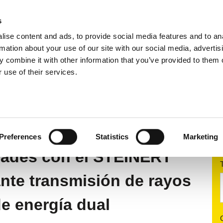
s
ise content and ads, to provide social media features and to an
ductos
Aplicaciones
Ventas
Emp
rmation about your use of our site with our social media, advertis
 combine it with other information that you’ve provided to them o
 use of their services.
diante sensores
Sistemas de separación por rayos X
T EVO 5.0
Preferences
Statistics
Marketing
dades con el STEINERT
nte transmisión de rayos
de energía dual