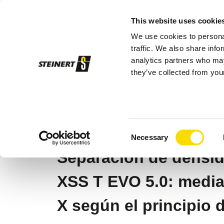
This website uses cookie
We use cookies to personal
Pro
traffic. We also share info
analytics partners who may
they’ve collected from your
STEINERT
Productos
Separación me
STEINERT XSS® 
Consent
Necessary
Selection
Separación de densi
XSS T EVO 5.0: media
X según el principio 