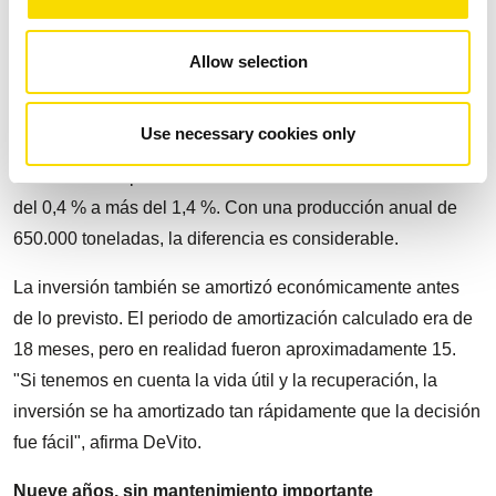
pudo medir de inmediato. "Cuando integramos la máquina
en nuestras operaciones, el efecto sobre la recuperación
Allow selection
fue evidente desde el primer momento", afirma David
DeVito, vicepresidente de operaciones de ReSource Waste
Use necessary cookies only
Services. En todas las plantas, la recuperación de metales
no ferrosos respecto al total de material entrante aumentó
del 0,4 % a más del 1,4 %. Con una producción anual de
650.000 toneladas, la diferencia es considerable.
La inversión también se amortizó económicamente antes
de lo previsto. El periodo de amortización calculado era de
18 meses, pero en realidad fueron aproximadamente 15.
"Si tenemos en cuenta la vida útil y la recuperación, la
inversión se ha amortizado tan rápidamente que la decisión
fue fácil", afirma DeVito.
Nueve años, sin mantenimiento importante