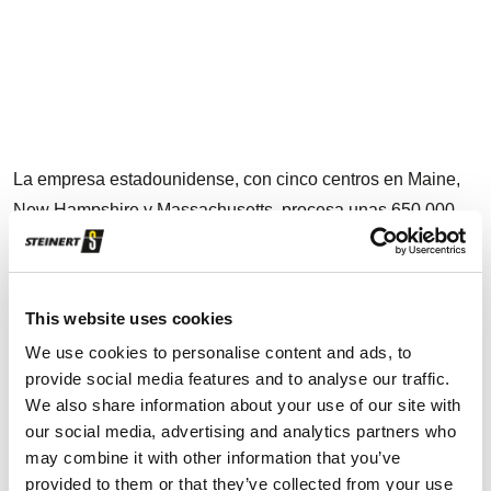
E
e
r
S
La empresa estadounidense, con cinco centros en Maine,
New Hampshire y Massachusetts, procesa unas 650.000
toneladas de residuos de construcción y demolición al año.
Fundada hace unos 30 años como empresa familiar, es
ahora uno de los mayores recicladores de construcción y
This website uses cookies
demolición de la región. A pesar de eso, valiosos metales
We use cookies to personalise content and ads, to
no ferrosos acabaron en los vertederos durante años.
provide social media features and to analyse our traffic.
We also share information about your use of our site with
Dinero en el vertedero
our social media, advertising and analytics partners who
may combine it with other information that you’ve
ReSource Waste ya utilizaba separadores por corrientes de
provided to them or that they’ve collected from your use
Foucault antes de pasarse a STEINERT. Sin embargo, la