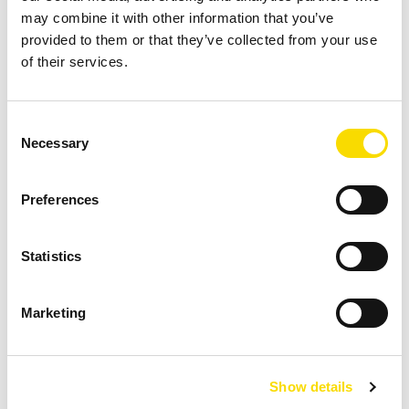
may combine it with other information that you’ve
provided to them or that they’ve collected from your use
of their services.
Seus benefícios:
Consent
Necessary
Selection
Para separar as classes de liga de alumínio
como 6xxx, 5xxx, 4xxx, 3xxx
Preferences
Três produtos em um ciclo de separação
Statistics
Capacidade de processamento de até 11 t/h
Análise multifocal para uma detecção confiável
Marketing
e otimizada
Avaliação e separação apoiadas por IA
Show details