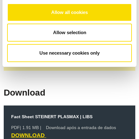
Detecção 3D para maximizar a precisão do
objeto
Allow all cookies
A unidade do scanner sem partes móveis
aumenta a durabilidade
Allow selection
Desenvolvimento na plataforma KSS
Use necessary cookies only
comprovada
Download
Fact Sheet STEINERT PLASMAX | LIBS
PDF
| 1.91 MB |
Download após a entrada de dados
DOWNLOAD