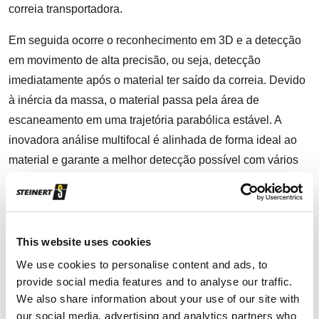
correia transportadora.
Em seguida ocorre o reconhecimento em 3D e a detecção
em movimento de alta precisão, ou seja, detecção
imediatamente após o material ter saído da correia. Devido
à inércia da massa, o material passa pela área de
escaneamento em uma trajetória parabólica estável. A
inovadora análise multifocal é alinhada de forma ideal ao
material e garante a melhor detecção possível com vários
pontos de medição a laser.
O plasma produzido quando o feixe de laser atinge o
alumínio é avaliado com o apoio de IA e separado em uma
This website uses cookies
das três descargas no momento seguinte por um pulso de
We use cookies to personalise content and ads, to
ar comprimido
provide social media features and to analyse our traffic.
We also share information about your use of our site with
our social media, advertising and analytics partners who