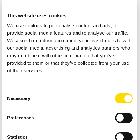
STEINERT têm a ver com satisfação no
This website uses cookies
trabalho? Uma conversa com Tobias
We use cookies to personalise content and ads, to
Thommen sobre qualidades na
provide social media features and to analyse our traffic.
We also share information about your use of our site with
classificação do alumínio,
our social media, advertising and analytics partners who
sustentabilidade e arte.
may combine it with other information that you’ve
provided to them or that they’ve collected from your use
A Thommen AG, parte do Thommen Group, é uma
of their services.
empresa modelo de reciclagem de metais com sede
em Kaiseraugst, perto da Basileia, na Suíça. As
Consent
atividades…
Necessary
Selection
SAIBA MAIS
Preferences
Statistics