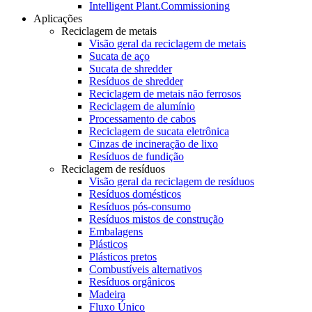
Intelligent Plant.Commissioning
Aplicações
Reciclagem de metais
Visão geral da reciclagem de metais
Sucata de aço
Sucata de shredder
Resíduos de shredder
Reciclagem de metais não ferrosos
Reciclagem de alumínio
Processamento de cabos
Reciclagem de sucata eletrônica
Cinzas de incineração de lixo
Resíduos de fundição
Reciclagem de resíduos
Visão geral da reciclagem de resíduos
Resíduos domésticos
Resíduos pós-consumo
Resíduos mistos de construção
Embalagens
Plásticos
Plásticos pretos
Combustíveis alternativos
Resíduos orgânicos
Madeira
Fluxo Único