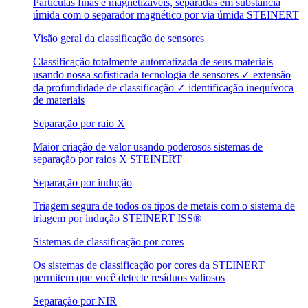
Partículas finas e magnetizáveis, separadas em substância
úmida com o separador magnético por via úmida STEINERT
Visão geral da classificação de sensores
Classificação totalmente automatizada de seus materiais
usando nossa sofisticada tecnologia de sensores ✓ extensão
da profundidade de classificação ✓ identificação inequívoca
de materiais
Separação por raio X
Maior criação de valor usando poderosos sistemas de
separação por raios X STEINERT
Separação por indução
Triagem segura de todos os tipos de metais com o sistema de
triagem por indução STEINERT ISS®
Sistemas de classificação por cores
Os sistemas de classificação por cores da STEINERT
permitem que você detecte resíduos valiosos
Separação por NIR