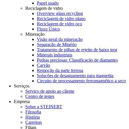
Papel usado
Reciclagem de vidro
Overview glass recycling
Reciclagem de vidro plano
Reciclagem de vidro oco
Fluxo Único
Mineração
Visão geral da mineração
Separação de Minério
Tratamento de pilhas de rejeito de baixo teor
Minerais industriais
Pedras preciosas: Classificação de diamantes
Carvão
Remoção da parte ferrosa
Soluções de desaguamento para magnetita
Circuito de processamento ferromagnético a seco
Serviços
Serviço de apoio ao cliente
Centro de testes
Empresa
Sobre a STEINERT
Filosofia
História
Carreiras
Filiais