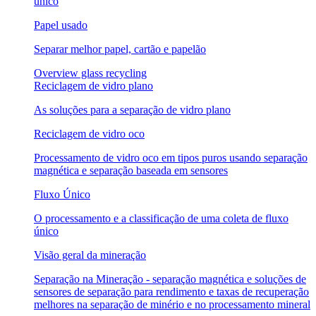
único
Papel usado
Separar melhor papel, cartão e papelão
Overview glass recycling
Reciclagem de vidro plano
As soluções para a separação de vidro plano
Reciclagem de vidro oco
Processamento de vidro oco em tipos puros usando separação
magnética e separação baseada em sensores
Fluxo Único
O processamento e a classificação de uma coleta de fluxo
único
Visão geral da mineração
Separação na Mineração - separação magnética e soluções de
sensores de separação para rendimento e taxas de recuperação
melhores na separação de minério e no processamento mineral