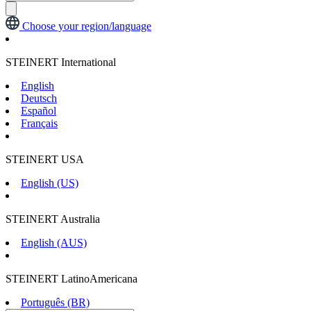
Choose your region/language
STEINERT International
English
Deutsch
Español
Français
STEINERT USA
English (US)
STEINERT Australia
English (AUS)
STEINERT LatinoAmericana
Português (BR)