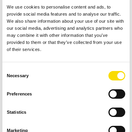
País *
We use cookies to personalise content and ads, to
provide social media features and to analyse our traffic.
We also share information about your use of our site with
our social media, advertising and analytics partners who
may combine it with other information that you’ve
provided to them or that they’ve collected from your use
of their services.
Consent
Necessary
Selection
STEINERT KSS | XF X-ray fluorescence sorts heavy metals
in pure fractions like copper, brass and zinc.
Preferences
Statistics
Sorting zinc from a heavy metal fraction by sink/float
Marketing