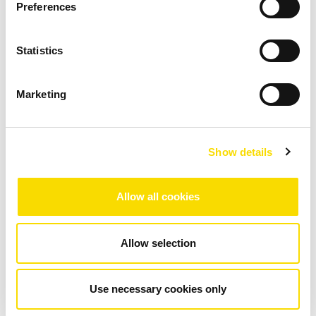
Preferences
Fact Sheet MSort AH
PDF
| 1.85 MB |
Descarga tras la introducción de datos
Statistics
DESCARGAR
Marketing
Show details
Encuentra tu compañero de contacto
Allow all cookies
Tema *
Allow selection
Continente / región *
Use necessary cookies only