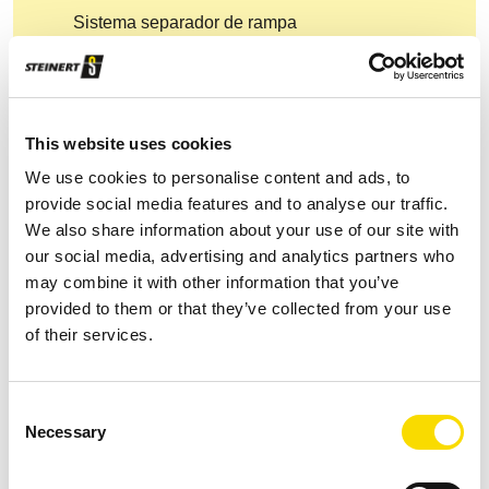
Sistema separador de rampa
Tamaño de fracción: 30–250 mm
Escaso mantenimiento y uso sencillo
This website uses cookies
Flexibilidad por la posibilidad de controlar
We use cookies to personalise content and ads, to
individualmente las válvulas y adaptar la altura
provide social media features and to analyse our traffic.
de detección al tamaño de objeto
We also share information about your use of our site with
our social media, advertising and analytics partners who
Opcional: protección contra desgaste, sujeción
may combine it with other information that you’ve
especial; refrigeración activa (hasta +45 °C)
provided to them or that they’ve collected from your use
of their services.
Consent
Descargas
Necessary
Selection