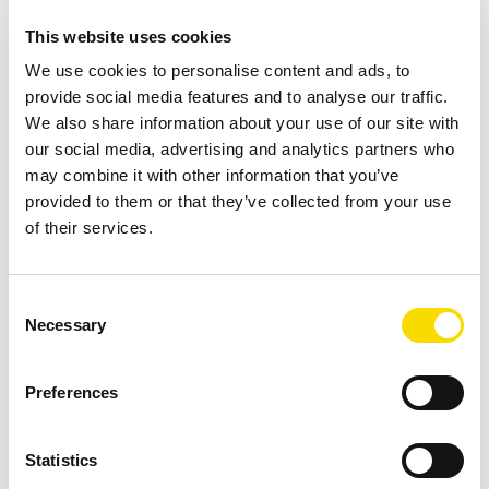
PDF
| 1.77 MB |
Descarga tras la introducción de datos
DESCARGAR
This website uses cookies
We use cookies to personalise content and ads, to
provide social media features and to analyse our traffic.
We also share information about your use of our site with
Encuentra tu compañero de contacto
our social media, advertising and analytics partners who
may combine it with other information that you’ve
Tema *
provided to them or that they’ve collected from your use
of their services.
Consent
Continente / región *
Necessary
Selection
Preferences
País *
Statistics