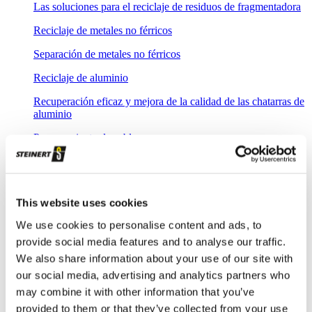
Las soluciones para el reciclaje de residuos de fragmentadora
Reciclaje de metales no férricos
Separación de metales no férricos
Reciclaje de aluminio
Recuperación eficaz y mejora de la calidad de las chatarras de
aluminio
Procesamiento de cables
Tecnología de separación óptica de gran resolución para
productos de cobre puros
Reciclaje de chatarra electrónica (RAEE)
This website uses cookies
Soluciones de separación flexibles para tareas exigentes en el
We use cookies to personalise content and ads, to
reciclaje de chatarra electrónica
provide social media features and to analyse our traffic.
Cenizas procedentes de incineradoras
We also share information about your use of our site with
our social media, advertising and analytics partners who
Tecnología potente de separación y clasificación para el
may combine it with other information that you’ve
reciclaje de escorias de incineración procedentes de las
incineradoras de residuos domésticos
provided to them or that they’ve collected from your use