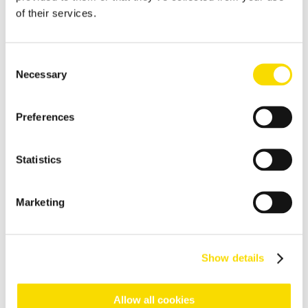
of their services.
Escoria de fundición
Valorizar y regenerar de forma rentable la escoria de fundición
Consent
Reciclaje de residuos
Necessary
Selection
La recuperación eficiente de los materiales reciclables
procedentes de diversos flujos de recogida de residuos
comerciales, industriales o incluso del ámbito doméstico
Preferences
Residuos domésticos
Separación de materiales reciclables procedentes de residuos
Statistics
domésticos
Residuos comerciales
Marketing
Separación de residuos comerciales y residuos voluminosos
Residuos de construcción y demolición (RCD)
Show details
Procesamiento y separación de residuos de construcción y
demolición (RCD)
Allow all cookies
Envases