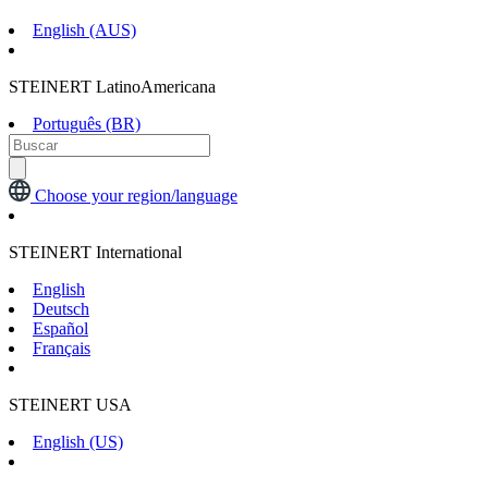
English (AUS)
STEINERT LatinoAmericana
Português (BR)
Choose your region/language
STEINERT International
English
Deutsch
Español
Français
STEINERT USA
English (US)