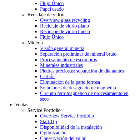
Flujo Único
Papel usado
Reciclaje de vidrio
Overview glass recycling
Reciclaje de vidrio plano
Reciclaje de vidrio hueco
Flujo Único
Minería
Visión general minería
Separación preliminar de mineral bruto
Procesamiento de escombros
Minerales industriales
Piedras preciosas: separación de diamantes
Carbón
Eliminación de la parte ferrosa
Soluciones de desaguado de magnetita
Circuito ferromagnético de procesamiento en
seco
Ventas
Service Portfolio
Overview Service Portfolio
Start-Up
Disponibilidad de la instalación
Optimización
Conservación del valor