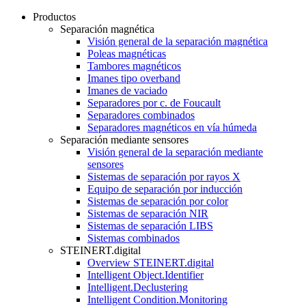
Productos
Separación magnética
Visión general de la separación magnética
Poleas magnéticas
Tambores magnéticos
Imanes tipo overband
Imanes de vaciado
Separadores por c. de Foucault
Separadores combinados
Separadores magnéticos en vía húmeda
Separación mediante sensores
Visión general de la separación mediante
sensores
Sistemas de separación por rayos X
Equipo de separación por inducción
Sistemas de separación por color
Sistemas de separación NIR
Sistemas de separación LIBS
Sistemas combinados
STEINERT.digital
Overview STEINERT.digital
Intelligent Object.Identifier
Intelligent.Declustering
Intelligent Condition.Monitoring