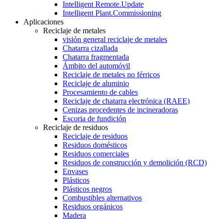
Intelligent Remote.Update
Intelligent Plant.Commissioning
Aplicaciones
Reciclaje de metales
visión general reciclaje de metales
Chatarra cizallada
Chatarra fragmentada
Ámbito del automóvil
Reciclaje de metales no férricos
Reciclaje de aluminio
Procesamiento de cables
Reciclaje de chatarra electrónica (RAEE)
Cenizas procedentes de incineradoras
Escoria de fundición
Reciclaje de residuos
Reciclaje de residuos
Residuos domésticos
Residuos comerciales
Residuos de construcción y demolición (RCD)
Envases
Plásticos
Plásticos negros
Combustibles alternativos
Residuos orgánicos
Madera