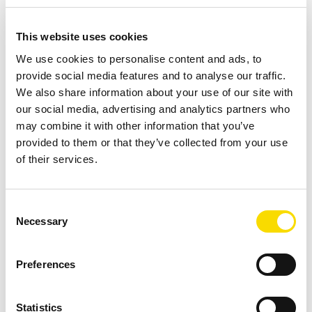
color UniSort Film EVO 5.0 no solo permite la detección de
una gran variedad de materiales y la distinción de
This website uses cookies
diferentes clases de plástico, sino que una innovadora
We use cookies to personalise content and ads, to
cubierta de cinta con corriente de aire dirigida permite
provide social media features and to analyse our traffic.
separar materiales 3D y 2D de modo que ni siquiera las
We also share information about your use of our site with
our social media, advertising and analytics partners who
fracciones de lámina pesadas suponen un problema.
may combine it with other information that you’ve
provided to them or that they’ve collected from your use
of their services.
La fracción objetivo son escamas de plástico separadas por
Consent
color o por tipo para la regranulación.
Necessary
Selection
Preferences
Éxito como agricultor y como
reciclador
Statistics