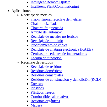
Intelligent Remote.Update
Intelligent Plant.Commissioning
Aplicaciones
Reciclaje de metales
visión general reciclaje de metales
Chatarra cizallada
Chatarra fragmentada
Ámbito del automóvil
Reciclaje de metales no férricos
Reciclaje de aluminio
Procesamiento de cables
Reciclaje de chatarra electrónica (RAEE)
Cenizas procedentes de incineradoras
Escoria de fundición
Reciclaje de residuos
Reciclaje de residuos
Residuos domésticos
Residuos comerciales
Residuos de construcción y demolición (RCD)
Envases
Plásticos
Plásticos negros
Combustibles alternativos
Residuos orgánicos
Madera