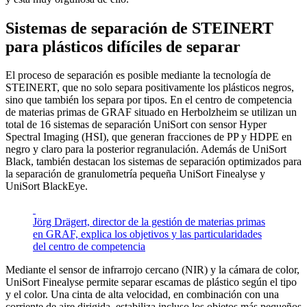
Sistemas de separación de STEINERT
para plásticos difíciles de separar
El proceso de separación es posible mediante la tecnología de
STEINERT, que no solo separa positivamente los plásticos negros,
sino que también los separa por tipos. En el centro de competencia
de materias primas de GRAF situado en Herbolzheim se utilizan un
total de 16 sistemas de separación UniSort con sensor Hyper
Spectral Imaging (HSI), que generan fracciones de PP y HDPE en
negro y claro para la posterior regranulación. Además de UniSort
Black, también destacan los sistemas de separación optimizados para
la separación de granulometría pequeña UniSort Finealyse y
UniSort BlackEye.
Jörg Drägert, director de la gestión de materias primas
en GRAF, explica los objetivos y las particularidades
del centro de competencia
Mediante el sensor de infrarrojo cercano (NIR) y la cámara de color,
UniSort Finealyse permite separar escamas de plástico según el tipo
y el color. Una cinta de alta velocidad, en combinación con una
corriente de aire dirigida, estabiliza incluso los objetos más pequeños