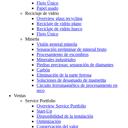
Flujo Único
Papel usado
Reciclaje de vidrio
Overview glass recycling
Reciclaje de vidrio plano
Reciclaje de vidrio hueco
Flujo Único
Minería
Visión general minería
Separación preliminar de mineral bruto
Procesamiento de escombros
Minerales industriales
Piedras preciosas: separación de diamantes
Carbón
Eliminación de la parte ferrosa
Soluciones de desaguado de magnetita
Circuito ferromagnético de procesamiento en
seco
Ventas
Service Portfolio
Overview Service Portfolio
Start-Up
Disponibilidad de la instalación
Optimización
Conservación del valor