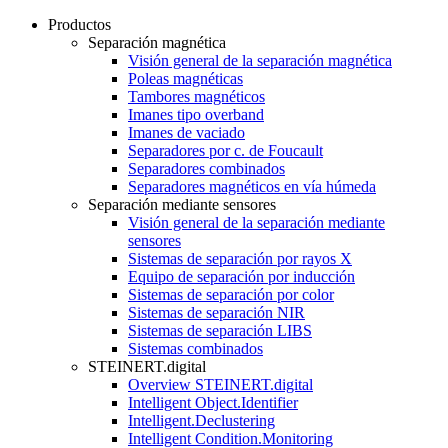
Productos
Separación magnética
Visión general de la separación magnética
Poleas magnéticas
Tambores magnéticos
Imanes tipo overband
Imanes de vaciado
Separadores por c. de Foucault
Separadores combinados
Separadores magnéticos en vía húmeda
Separación mediante sensores
Visión general de la separación mediante
sensores
Sistemas de separación por rayos X
Equipo de separación por inducción
Sistemas de separación por color
Sistemas de separación NIR
Sistemas de separación LIBS
Sistemas combinados
STEINERT.digital
Overview STEINERT.digital
Intelligent Object.Identifier
Intelligent.Declustering
Intelligent Condition.Monitoring