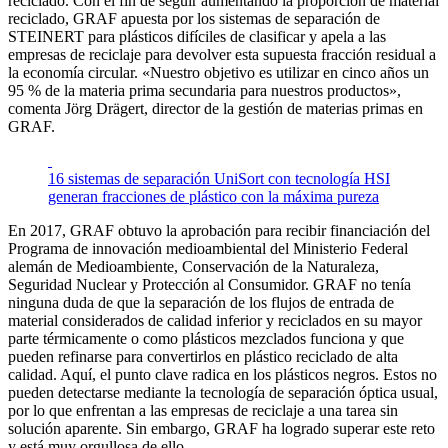
reciclado. Con el fin de seguir aumentando la proporción de material
reciclado, GRAF apuesta por los sistemas de separación de
STEINERT para plásticos difíciles de clasificar y apela a las
empresas de reciclaje para devolver esta supuesta fracción residual a
la economía circular. «Nuestro objetivo es utilizar en cinco años un
95 % de la materia prima secundaria para nuestros productos»,
comenta Jörg Drägert, director de la gestión de materias primas en
GRAF.
16 sistemas de separación UniSort con tecnología HSI
generan fracciones de plástico con la máxima pureza
En 2017, GRAF obtuvo la aprobación para recibir financiación del
Programa de innovación medioambiental del Ministerio Federal
alemán de Medioambiente, Conservación de la Naturaleza,
Seguridad Nuclear y Protección al Consumidor. GRAF no tenía
ninguna duda de que la separación de los flujos de entrada de
material considerados de calidad inferior y reciclados en su mayor
parte térmicamente o como plásticos mezclados funciona y que
pueden refinarse para convertirlos en plástico reciclado de alta
calidad. Aquí, el punto clave radica en los plásticos negros. Estos no
pueden detectarse mediante la tecnología de separación óptica usual,
por lo que enfrentan a las empresas de reciclaje a una tarea sin
solución aparente. Sin embargo, GRAF ha logrado superar este reto
y está muy orgullosa de ello.