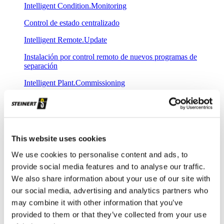
Intelligent Condition.Monitoring
Control de estado centralizado
Intelligent Remote.Update
Instalación por control remoto de nuevos programas de
separación
Intelligent Plant.Commissioning
Puesta en servicio rápida con base de datos espectrales
centralizada
Aplicaciones
Reciclaje de metales
This website uses cookies
Los avances en reciclaje de metales son tradición en
We use cookies to personalise content and ads, to
STEINERT
provide social media features and to analyse our traffic.
Reciclaje de residuos
We also share information about your use of our site with
our social media, advertising and analytics partners who
Separación de residuos: las soluciones adecuadas para
may combine it with other information that you’ve
múltiples demandas
provided to them or that they’ve collected from your use
Reciclaje de vidrio