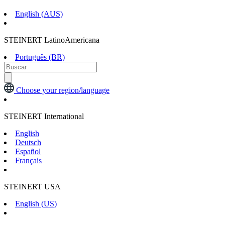
English (AUS)
STEINERT LatinoAmericana
Português (BR)
Choose your region/language
STEINERT International
English
Deutsch
Español
Français
STEINERT USA
English (US)