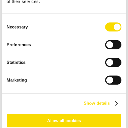
of their services.
El vidrio puede reciclarse ilimitadamente, pero para ello debe
estar totalmente separado del resto de los materiales
Consent
Minería
Necessary
Selection
Líder en tecnología magnética y separación para mejorar el
valor añadido en la minería
Preferences
visión general reciclaje de metales
Soluciones innovadoras y asistidas por sensores que permiten
aumentar la capacidad de separación para un reciclaje de
Statistics
metales eficaz.
Chatarra cizallada
Marketing
Valorizar la chatarra de acero de forma inteligente: con
purificación magnética selectiva
Chatarra fragmentada
Show details
Separar la chatarra fragmentada de forma segura y eficaz
Allow all cookies
Ámbito del automóvil