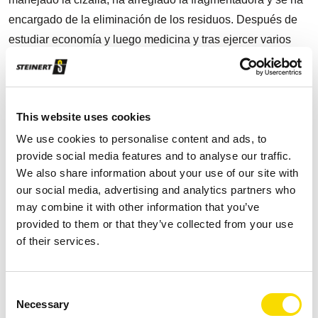
encargado de la eliminación de los residuos. Después de
estudiar economía y luego medicina y tras ejercer varios
años como médico y profesor de yoga, ahora, a sus 58
años, es director de la empresa. «Una empresa vive de las
personas», repite varias veces durante la conversación con
This website uses cookies
STEINERT. «Las personas son las que determinan el éxito
o el fracaso de una empresa». Para él es muy importante la
We use cookies to personalise content and ads, to
provide social media features and to analyse our traffic.
capacidad crítica, también la autocrítica: «No soy el típico
We also share information about your use of our site with
director general al que no se le puede decir nada. Siempre
our social media, advertising and analytics partners who
estoy dispuesto a escuchar. Si he cometido un error, tengo
may combine it with other information that you’ve
que corregirlo. Esta actitud proviene de la práctica del
provided to them or that they’ve collected from your use
yoga».
of their services.
Consent
Tratamiento de Zorba con creación de valor añadido
Necessary
Selection