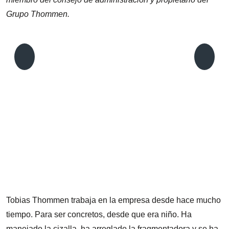
Grupo Thommen.
M
T
s
Tobias Thommen trabaja en la empresa desde hace mucho
tiempo. Para ser concretos, desde que era niño. Ha
manejado la cizalla, ha arreglado la fragmentadora y se ha