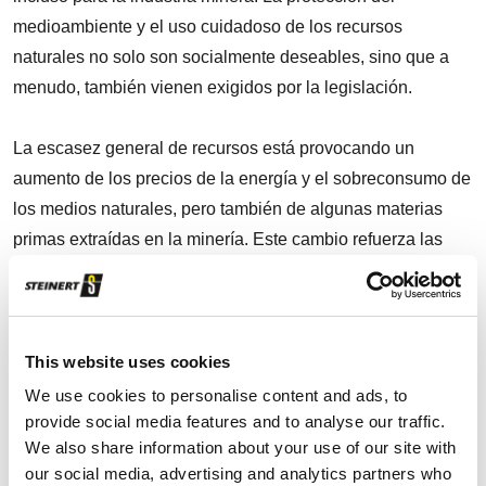
medioambiente y el uso cuidadoso de los recursos
naturales no solo son socialmente deseables, sino que a
menudo, también vienen exigidos por la legislación.
La escasez general de recursos está provocando un
aumento de los precios de la energía y el sobreconsumo de
los medios naturales, pero también de algunas materias
primas extraídas en la minería. Este cambio refuerza las
ventajas inherentes de la separación basada en sensores
frente a los procesos utilizados hasta ahora. Debido a los
bajos costos operativos y a la gran precisión de separación,
se puede conseguir un notable aumento de la eficiencia
This website uses cookies
mediante, por ejemplo, la preconcentración de materias
We use cookies to personalise content and ads, to
provide social media features and to analyse our traffic.
primas. Esto permite que la minería de baja ley sea
We also share information about your use of our site with
rentable, o que la minería secundaria, como el
our social media, advertising and analytics partners who
procesamiento de stock piles, sea lucrativo.