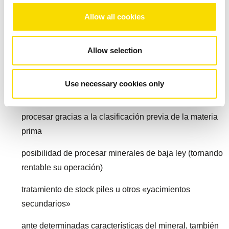
complejos requisitos de profundidad de clasificación,
Allow all cookies
eficiencia energética y compatibilidad medioambiental.
Además, el algoritmo del software de separación se puede
Allow selection
adaptar a las nuevas necesidades que vayan surgiendo.
Las empresas mineras se beneficiarán de las ventajas que
ofrece la separación basada en sensores:
Use necessary cookies only
reducción de las masas que se deben mover y
procesar gracias a la clasificación previa de la materia
prima
posibilidad de procesar minerales de baja ley (tornando
rentable su operación)
tratamiento de stock piles u otros «yacimientos
secundarios»
ante determinadas características del mineral, también