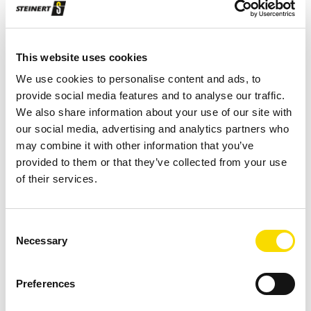
materiales y metales objetivo. Mientras que una línea
concentra el acero inoxidable y los metales pesados, la
This website uses cookies
segunda línea se centra en separar los metales de una
fracción ligera. Incluso las partículas más pequeñas, de
We use cookies to personalise content and ads, to
provide social media features and to analyse our traffic.
menos de 6 mm, se procesan y se introducen en el proceso
We also share information about your use of our site with
de reciclaje. La planta de Tomakomai utiliza un total de 10
our social media, advertising and analytics partners who
sistemas de separación mediante sensores STEINERT, 6
may combine it with other information that you’ve
separadores de metales no férricos y 2 electroimanes.
provided to them or that they’ve collected from your use
of their services.
Separación precisa para acero inoxidable y cobre
Consent
Necessary
Selection
El objetivo principal de la planta es la recuperación de
acero inoxidable y materiales de cable (cobre) de los
Preferences
residuos de fragmentadora. La línea de fracción pesada
procesa el material en varios tamaños de grano y lo hace