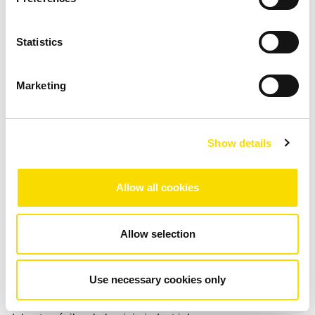
Statistics
Marketing
Show details
Con su diseño mejorado de barra de válvulas dual de aire
Allow all cookies
comprimido, el sistema genera de manera eficiente tres
productos separados en un mismo proceso: dos fracciones
Allow selection
de eyección positiva y una fracción de caída. Esto permite
la separación precisa de aleaciones de las series 5xxx y
6xxx o de mezclas individualizadas de diferentes grados
Use necessary cookies only
para satisfacer las necesidades concretas de los sectores